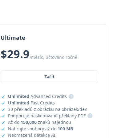
Ultimate
$29.9
/měsíc, účtováno ročně
Začít
Unlimited
Advanced Credits
i
Unlimited
Fast Credits
30 překladů z obrázku na obrázek/den
Podporuje naskenované překlady PDF
i
Až do
150,000
znaků najednou
Nahrajte soubory až do
100 MB
Neomezená detekce AI