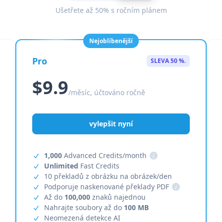
Ušetřete až 50% s ročním plánem
Nejoblíbenější
Pro
SLEVA 50 %.
$9.9
/měsíc, účtováno ročně
vylepšit nyní
1,000
Advanced Credits/month
i
Unlimited
Fast Credits
10 překladů z obrázku na obrázek/den
Podporuje naskenované překlady PDF
i
Až do
100,000
znaků najednou
Nahrajte soubory až do
100 MB
Neomezená detekce AI