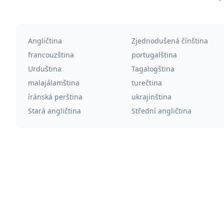
Angličtina
Zjednodušená čínština
francouzština
portugalština
Urduština
Tagalogština
malajálamština
turečtina
íránská perština
ukrajinština
Stará angličtina
Střední angličtina