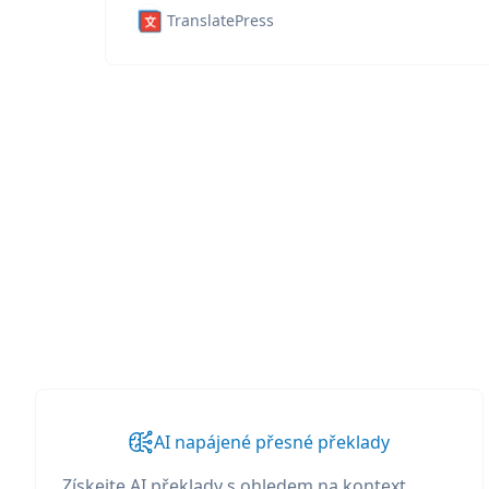
TranslatePress
AI napájené přesné překlady
Získejte AI překlady s ohledem na kontext,