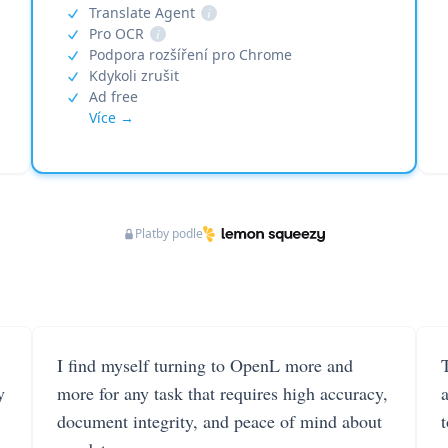
Translate Agent
i
Pro OCR
i
Podpora rozšíření pro Chrome
Kdykoli zrušit
Ad free
Více →
Platby podle
I find myself turning to OpenL more and
T
y
more for any task that requires high accuracy,
document integrity, and peace of mind about