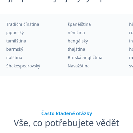
Tradiční čínština
španělština
h
japonský
němčina
r
tamilština
bengálský
i
barmský
thajština
h
italština
Britská angličtina
m
Shakespearovský
Navažština
sv
Často kladené otázky
Vše, co potřebujete vědět