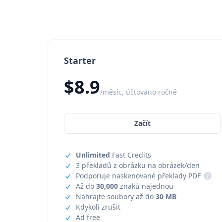
Starter
$8.9
/měsíc, účtováno ročně
Začít
Unlimited
Fast Credits
3 překladů z obrázku na obrázek/den
Podporuje naskenované překlady PDF
i
Až do
30,000
znaků najednou
Nahrajte soubory až do
30 MB
Kdykoli zrušit
Ad free