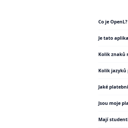
Co je OpenL?
Je tato apli
Kolik znaků 
Kolik jazyků
Jaké platební
Jsou moje pl
Mají student