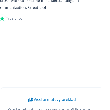
across without possible misunderstandings in
communication. Great tool!
Trustpilot
Víceformátový překlad
Překládejte obrázky, screenshoty, PDF, soubory