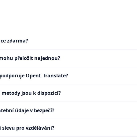
kace zdarma?
mohu přeložit najednou?
 podporuje OpenL Translate?
 metody jsou k dispozici?
atební údaje v bezpečí?
i slevu pro vzdělávání?