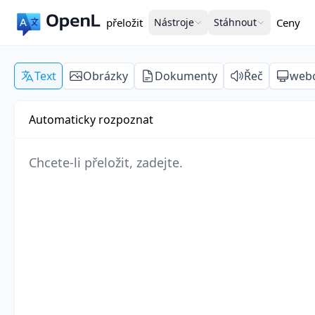
přeložit
Nástroje
Stáhnout
Ceny
Text
Obrázky
Dokumenty
Řeč
webo
Automaticky rozpoznat