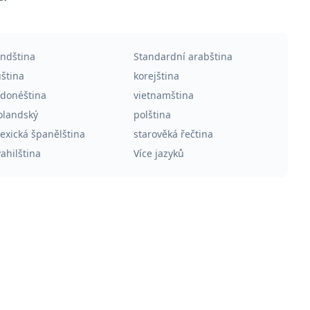
indština
Standardní arabština
uština
korejština
ndonéština
vietnamština
olandský
polština
exická španělština
starověká řečtina
ahilština
Více jazyků