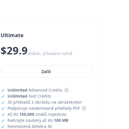
Ultimate
$29.9
/měsíc, účtováno ročně
Začít
Unlimited
Advanced Credits
i
Unlimited
Fast Credits
30 překladů z obrázku na obrázek/den
Podporuje naskenované překlady PDF
i
Až do
150,000
znaků najednou
Nahrajte soubory až do
100 MB
Neomezená detekce AI