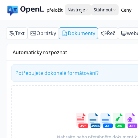
přeložit
Nástroje
Stáhnout
Ceny
Text
Obrázky
Dokumenty
Řeč
webo
Automaticky rozpoznat
Potřebujete dokonalé formátování?
Nahrajte nebo přetáhněte dokument k