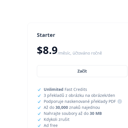
Starter
$8.9
/měsíc, účtováno ročně
Začít
Unlimited
Fast Credits
3 překladů z obrázku na obrázek/den
Podporuje naskenované překlady PDF
i
Až do
30,000
znaků najednou
Nahrajte soubory až do
30 MB
Kdykoli zrušit
Ad free