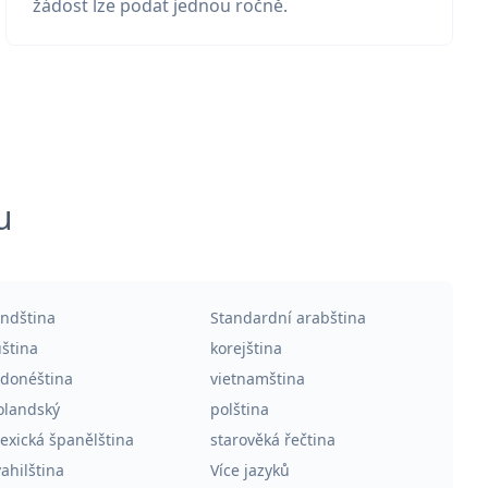
žádost lze podat jednou ročně.
u
indština
Standardní arabština
uština
korejština
ndonéština
vietnamština
olandský
polština
exická španělština
starověká řečtina
ahilština
Více jazyků