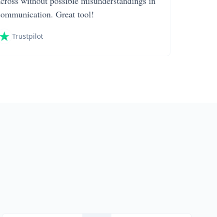
across without possible misunderstandings in
communication. Great tool!
Trustpilot