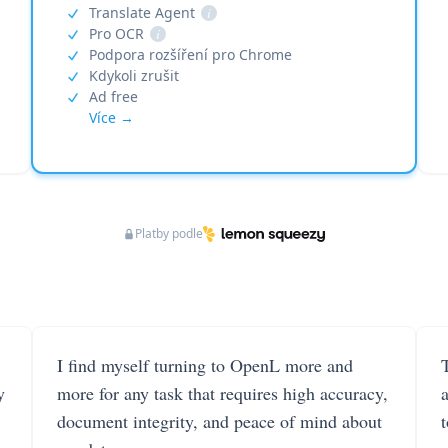
Translate Agent
i
Pro OCR
i
Podpora rozšíření pro Chrome
Kdykoli zrušit
Ad free
Více →
Platby podle
I find myself turning to OpenL more and
T
y
more for any task that requires high accuracy,
document integrity, and peace of mind about