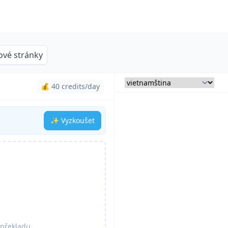
vé stránky
💰 40 credits/day
✨ Vyzkoušet
 překladu