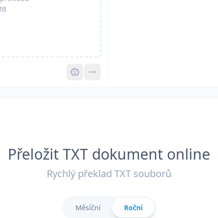
MB
Pro
Přeložit TXT dokument online
Rychlý překlad TXT souborů
Měsíční
Roční