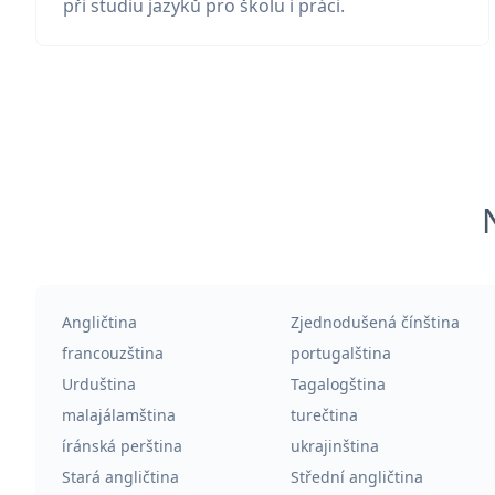
při studiu jazyků pro školu i práci.
Angličtina
Zjednodušená čínština
francouzština
portugalština
Urduština
Tagalogština
malajálamština
turečtina
íránská perština
ukrajinština
Stará angličtina
Střední angličtina