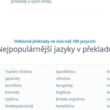
překlady a vyšší limity.
Odborné překlady ve více než 100 jazycích
Nejpopulárnější jazyky v překlad
Tradiční čínština
španělština
h
japonský
němčina
r
tamilština
bengálský
i
barmský
thajština
h
italština
Britská angličtina
m
Shakespearovský
Navažština
sv