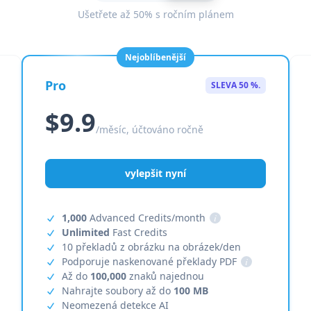
Ušetřete až 50% s ročním plánem
Nejoblíbenější
Pro
SLEVA 50 %.
$9.9
/měsíc, účtováno ročně
vylepšit nyní
1,000
Advanced Credits/month
i
Unlimited
Fast Credits
10 překladů z obrázku na obrázek/den
Podporuje naskenované překlady PDF
i
Až do
100,000
znaků najednou
Nahrajte soubory až do
100 MB
Neomezená detekce AI