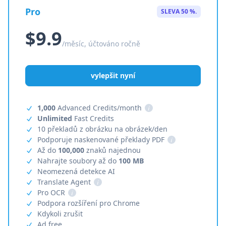
Pro
SLEVA 50 %.
$9.9
/měsíc, účtováno ročně
vylepšit nyní
1,000
Advanced Credits/month
i
Unlimited
Fast Credits
10 překladů z obrázku na obrázek/den
Podporuje naskenované překlady PDF
i
Až do
100,000
znaků najednou
Nahrajte soubory až do
100 MB
Neomezená detekce AI
Translate Agent
i
Pro OCR
i
Podpora rozšíření pro Chrome
Kdykoli zrušit
Ad free