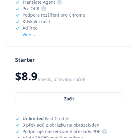
Translate Agent
i
Pro OCR
i
Podpora rozšíření pro Chrome
Kdykoli zrušit
Ad free
Více →
Starter
$8.9
/měsíc, účtováno ročně
Začít
Unlimited
Fast Credits
3 překladů z obrázku na obrázek/den
Podporuje naskenované překlady PDF
i
Až do
30,000
znaků najednou