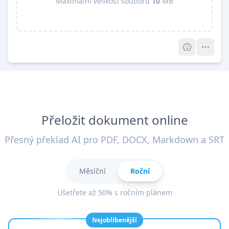
Maximální velikost souboru
10
MB
Pro
Přeložit dokument online
Přesný překlad AI pro PDF, DOCX, Markdown a SRT
Měsíční
Roční
Ušetřete až 50% s ročním plánem
Nejoblíbenější