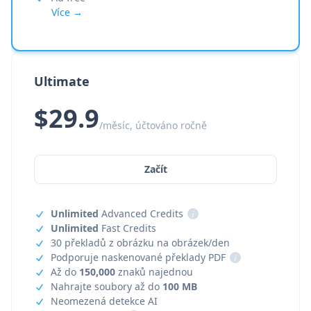
Více →
Ultimate
$29.9
/měsíc, účtováno ročně
Začít
Unlimited
Advanced Credits
i
Unlimited
Fast Credits
30 překladů z obrázku na obrázek/den
Podporuje naskenované překlady PDF
i
Až do
150,000
znaků najednou
Nahrajte soubory až do
100 MB
Neomezená detekce AI