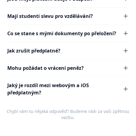
Mají studenti slevu pro vzdělávání?
Co se stane s mými dokumenty po přeložení?
Jak zrušit předplatné?
Mohu požádat o vrácení peněz?
Jaký je rozdíl mezi webovým a iOS
předplatným?
Chybí vám tu nějaká odpověď? Budeme rádi za vaši
zpětnou
vazbu
.