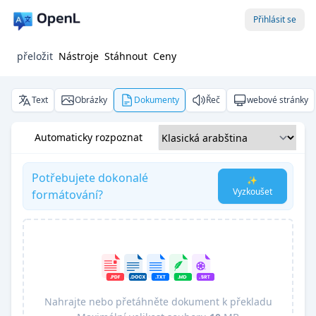
Přihlásit se
přeložit
Nástroje
Stáhnout
Ceny
Text
Obrázky
Dokumenty
Řeč
webové stránky
Automaticky rozpoznat
Potřebujete dokonalé
✨
Vyzkoušet
formátování?
Nahrajte nebo přetáhněte dokument k překladu