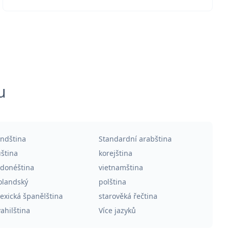
u
indština
Standardní arabština
uština
korejština
ndonéština
vietnamština
olandský
polština
exická španělština
starověká řečtina
ahilština
Více jazyků