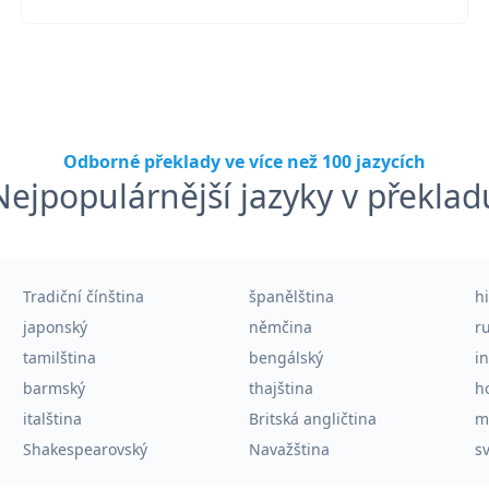
Odborné překlady ve více než 100 jazycích
Nejpopulárnější jazyky v překlad
Tradiční čínština
španělština
h
japonský
němčina
r
tamilština
bengálský
i
barmský
thajština
h
italština
Britská angličtina
m
Shakespearovský
Navažština
sv