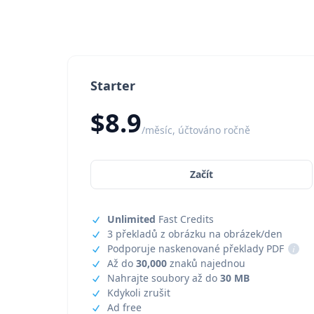
Starter
$8.9
/měsíc, účtováno ročně
Začít
Unlimited
Fast Credits
3 překladů z obrázku na obrázek/den
Podporuje naskenované překlady PDF
i
Až do
30,000
znaků najednou
Nahrajte soubory až do
30 MB
Kdykoli zrušit
Ad free