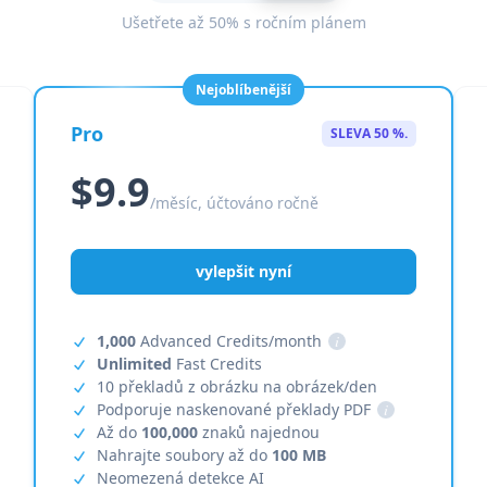
Ušetřete až 50% s ročním plánem
Nejoblíbenější
Pro
SLEVA 50 %.
$9.9
/měsíc, účtováno ročně
vylepšit nyní
1,000
Advanced Credits/month
i
Unlimited
Fast Credits
10 překladů z obrázku na obrázek/den
Podporuje naskenované překlady PDF
i
Až do
100,000
znaků najednou
Nahrajte soubory až do
100 MB
Neomezená detekce AI