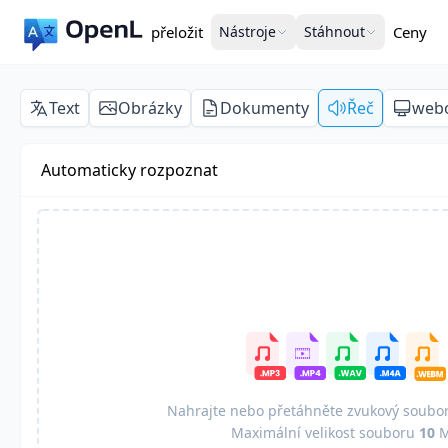
přeložit
Nástroje
Stáhnout
Ceny
Text
Obrázky
Dokumenty
Řeč
webo
Automaticky rozpoznat
Nahrajte nebo přetáhněte zvukový soubor
Maximální velikost souboru
10