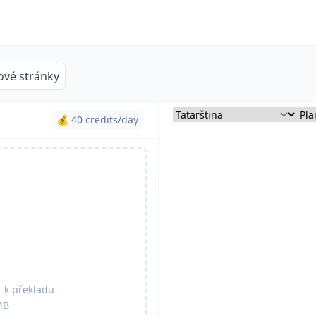
vé stránky
💰 40 credits/day
 k překladu
MB