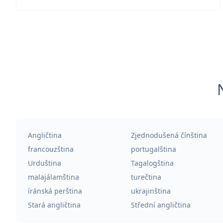
Angličtina
Zjednodušená čínština
francouzština
portugalština
Urduština
Tagalogština
malajálamština
turečtina
íránská perština
ukrajinština
Stará angličtina
Střední angličtina