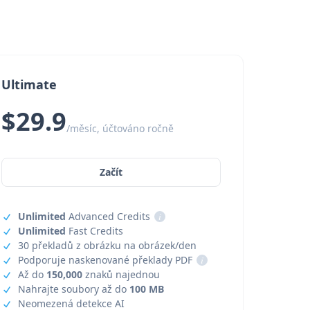
Ultimate
$29.9
/měsíc, účtováno ročně
Začít
Unlimited
Advanced Credits
i
Unlimited
Fast Credits
30 překladů z obrázku na obrázek/den
Podporuje naskenované překlady PDF
i
Až do
150,000
znaků najednou
Nahrajte soubory až do
100 MB
Neomezená detekce AI