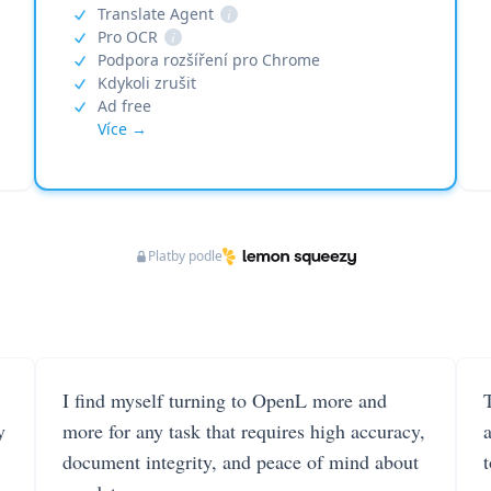
Translate Agent
i
Pro OCR
i
Podpora rozšíření pro Chrome
Kdykoli zrušit
Ad free
Více →
Platby podle
I find myself turning to OpenL more and
T
y
more for any task that requires high accuracy,
document integrity, and peace of mind about