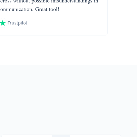
across without possible misunderstandings in
communication. Great tool!
Trustpilot