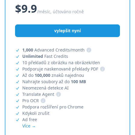
$9.9
/měsíc, účtováno ročně
vylepšit nyní
1,000
Advanced Credits/month
i
Unlimited
Fast Credits
10 překladů z obrázku na obrázek/den
Podporuje naskenované překlady PDF
i
Až do
100,000
znaků najednou
Nahrajte soubory až do
100 MB
Neomezená detekce AI
Translate Agent
i
Pro OCR
i
Podpora rozšíření pro Chrome
Kdykoli zrušit
Ad free
Více →