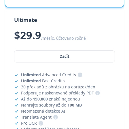
Ultimate
$29.9
/měsíc, účtováno ročně
Začít
Unlimited
Advanced Credits
i
Unlimited
Fast Credits
30 překladů z obrázku na obrázek/den
Podporuje naskenované překlady PDF
i
Až do
150,000
znaků najednou
Nahrajte soubory až do
100 MB
Neomezená detekce AI
Translate Agent
i
Pro OCR
i