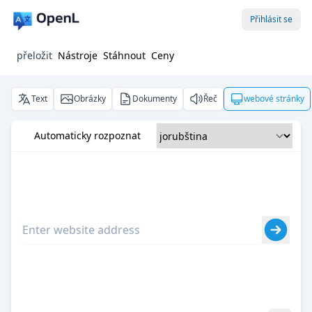
Přihlásit se
přeložit
Nástroje
Stáhnout
Ceny
Text
Obrázky
Dokumenty
Řeč
webové stránky
Automaticky rozpoznat