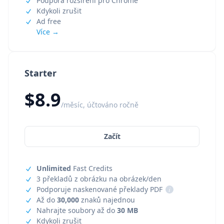
Podpora rozšíření pro Chrome
Kdykoli zrušit
Ad free
Více →
Starter
$8.9
/měsíc, účtováno ročně
Začít
Unlimited
Fast Credits
3 překladů z obrázku na obrázek/den
Podporuje naskenované překlady PDF
i
Až do
30,000
znaků najednou
Nahrajte soubory až do
30 MB
Kdykoli zrušit