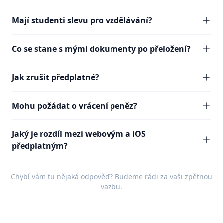
Mají studenti slevu pro vzdělávání?
Co se stane s mými dokumenty po přeložení?
Jak zrušit předplatné?
Mohu požádat o vrácení peněz?
Jaký je rozdíl mezi webovým a iOS
předplatným?
Chybí vám tu nějaká odpověď? Budeme rádi za vaši
zpětnou
vazbu
.