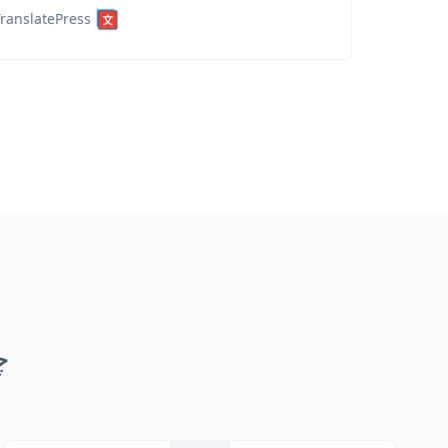
ranslatePress
چ