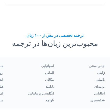
ترجمه تخصصی در بیش از ۱۰۰ زبان
محبوب‌ترین زبان‌ها در ترجمه
چینی سنتی
اسپانیایی
هن
ژاپنی
آلمانی
رو
تامیلی
بنگالی
اند
برمه‌ای
تایلندی
هل
ایتالیایی
انگلیسی بریتانیایی
اسپ
شکسپیری
ناواهو
سو