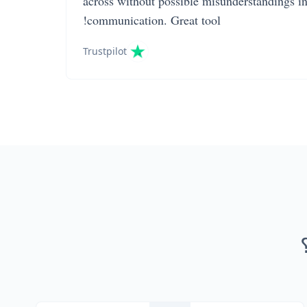
across without possible misunderstandings i
communication. Great tool!
Trustpilot