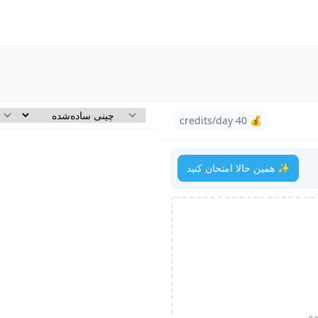
💰 40 credits/day
✨ همین حالا امتحان کنید
مه