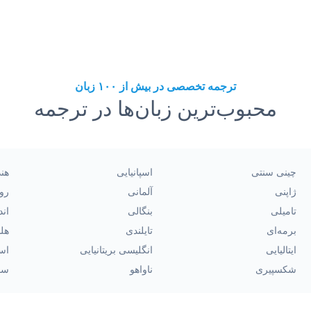
ترجمه تخصصی در بیش از ۱۰۰ زبان
محبوب‌ترین زبان‌ها در ترجمه
چینی سنتی
اسپانیایی
هن
ژاپنی
آلمانی
رو
تامیلی
بنگالی
اند
برمه‌ای
تایلندی
هل
ایتالیایی
انگلیسی بریتانیایی
اسپ
شکسپیری
ناواهو
سو