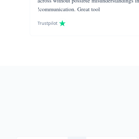
across without possible misunderstandings i
communication. Great tool!
Trustpilot