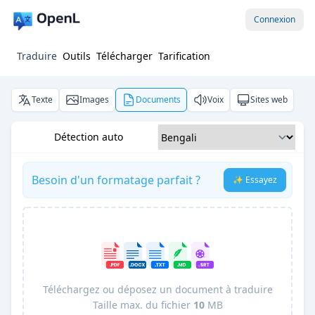
Connexion
Traduire
Outils
Télécharger
Tarification
Texte
Images
Documents
Voix
Sites web
Détection auto
Besoin d'un formatage parfait ?
✨ Essayez
Téléchargez ou déposez un document à traduire
Taille max. du fichier
10
MB