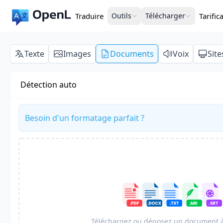
Traduire
Outils
Télécharger
Tarific
Texte
Images
Documents
Voix
Sit
Détection auto
Besoin d'un formatage parfait ?
Téléchargez ou déposez un document à