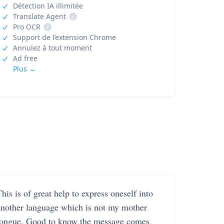
Détection IA illimitée
Translate Agent
i
Pro OCR
i
Support de l’extension Chrome
Annulez à tout moment
Ad free
Plus →
his is of great help to express oneself into
another language which is not my mother
tongue. Good to know the message comes