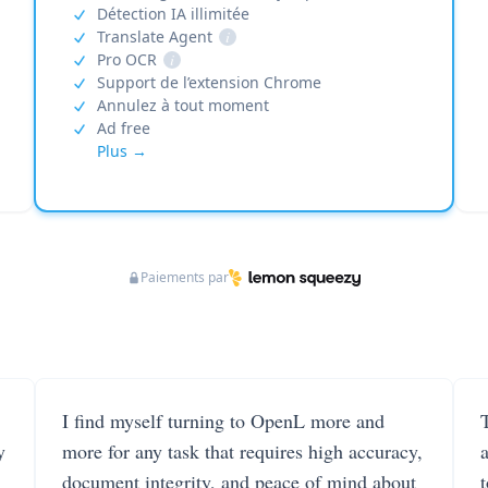
Détection IA illimitée
Translate Agent
i
Pro OCR
i
Support de l’extension Chrome
Annulez à tout moment
Ad free
Plus →
Paiements par
I find myself turning to OpenL more and
T
y
more for any task that requires high accuracy,
document integrity, and peace of mind about