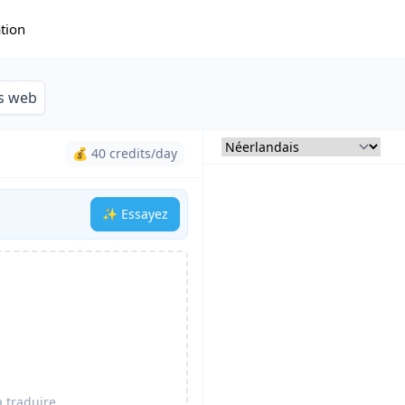
ation
es web
💰 40 credits/day
✨ Essayez
 traduire