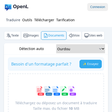
Connexion
Traduire
Outils
Télécharger
Tarification
Texte
Images
Documents
Voix
Sites web
Détection auto
Besoin d'un formatage parfait ?
✨ Essayez
Téléchargez ou déposez un document à traduire
Taille max. du fichier
10
MB