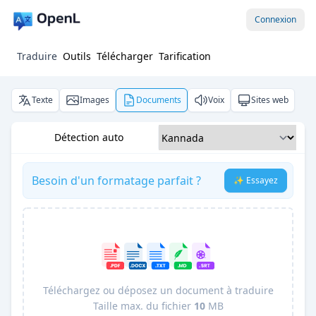
Connexion
Traduire
Outils
Télécharger
Tarification
Texte
Images
Documents
Voix
Sites web
Détection auto
Besoin d'un formatage parfait ?
✨ Essayez
Téléchargez ou déposez un document à traduire
Taille max. du fichier
10
MB