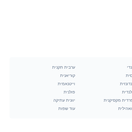
די
ערבית תקנית
סית
קוריאנית
דונזית
וייטנאמית
לנדית
פולנית
רדית מקסיקנית
יוונית עתיקה
אהילית
עוד שפות