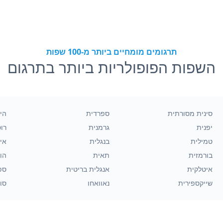
תרגומים מומחיים ביותר מ-100 שפות
השפות הפופולריות ביותר בתרגום
סינית מסורתית
ספרדית
הינ
יפנית
גרמנית
רו
טמילית
בנגלית
אינ
בורמזית
תאית
הו
איטלקית
אנגלית בריטית
ספ
שייקספירית
נאוואחו
סוו