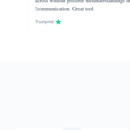
across without possible misunderstandings i
communication. Great tool!
Trustpilot