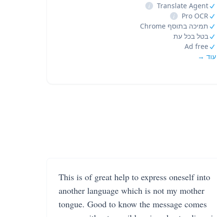
i
Translate Agent
i
Pro OCR
תמיכה בתוסף Chrome
בטל בכל עת
Ad free
עוד →
This is of great help to express oneself into
another language which is not my mother
tongue. Good to know the message comes