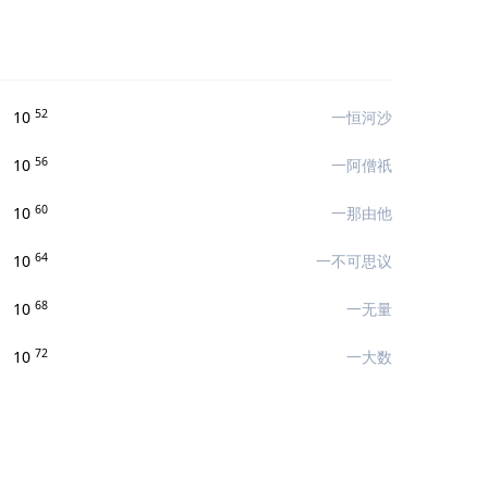
52
10
一恒河沙
56
10
一阿僧祇
60
10
一那由他
64
10
一不可思议
68
10
一无量
72
10
一大数