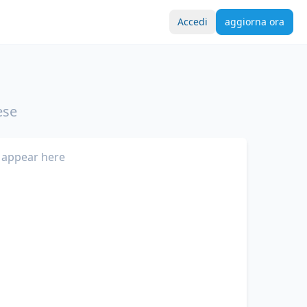
Accedi
aggiorna ora
ese
 appear here