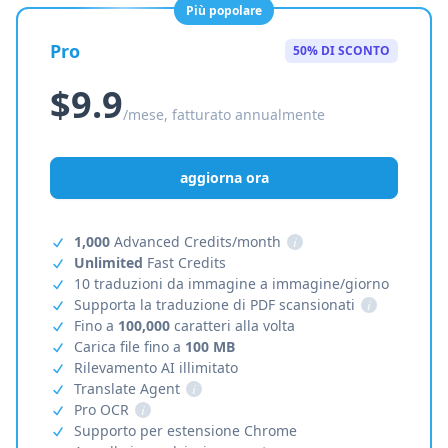
Più popolare
Pro
50% DI SCONTO
$9.9
/mese, fatturato annualmente
aggiorna ora
1,000
Advanced Credits/month
i
Unlimited
Fast Credits
10 traduzioni da immagine a immagine/giorno
Supporta la traduzione di PDF scansionati
i
Fino a
100,000
caratteri alla volta
Carica file fino a
100 MB
Rilevamento AI illimitato
Translate Agent
i
Pro OCR
i
Supporto per estensione Chrome