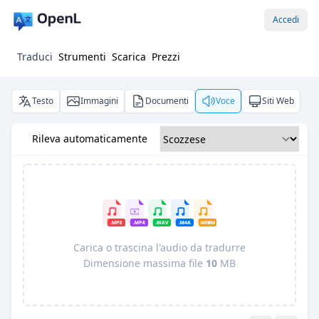
Accedi
Traduci
Strumenti
Scarica
Prezzi
Testo
Immagini
Documenti
Voce
Siti Web
Rileva automaticamente
Carica o trascina l'audio da tradurre
Dimensione massima file
10
MB
Pro