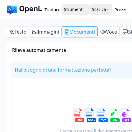
Traduci
Strumenti
Scarica
Prezzi
Testo
Immagini
Documenti
Voce
S
Rileva automaticamente
Hai bisogno di una formattazione perfetta?
Carica o trascina il documento da t