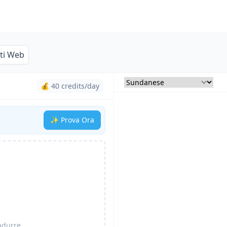
iti Web
💰 40 credits/day
✨ Prova Ora
radurre