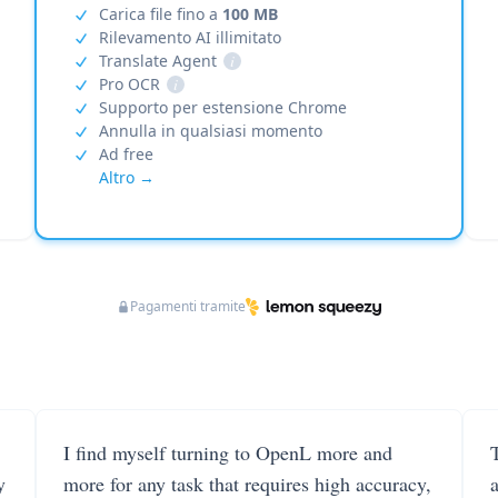
Carica file fino a
100 MB
Rilevamento AI illimitato
Translate Agent
i
Pro OCR
i
Supporto per estensione Chrome
Annulla in qualsiasi momento
Ad free
Altro →
Pagamenti tramite
I find myself turning to OpenL more and
T
y
more for any task that requires high accuracy,