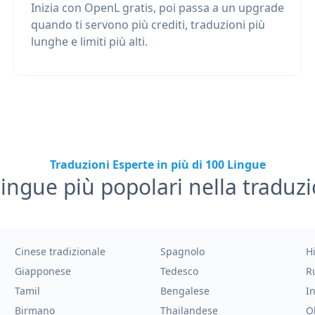
Inizia con OpenL gratis, poi passa a un upgrade
quando ti servono più crediti, traduzioni più
lunghe e limiti più alti.
Traduzioni Esperte in più di 100 Lingue
lingue più popolari nella traduz
Cinese tradizionale
Spagnolo
H
Giapponese
Tedesco
R
Tamil
Bengalese
I
Birmano
Thailandese
O