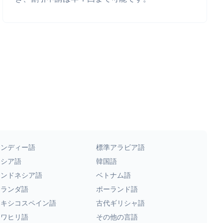
ヒンディー語
標準アラビア語
ロシア語
韓国語
インドネシア語
ベトナム語
オランダ語
ポーランド語
メキシコスペイン語
古代ギリシャ語
スワヒリ語
その他の言語