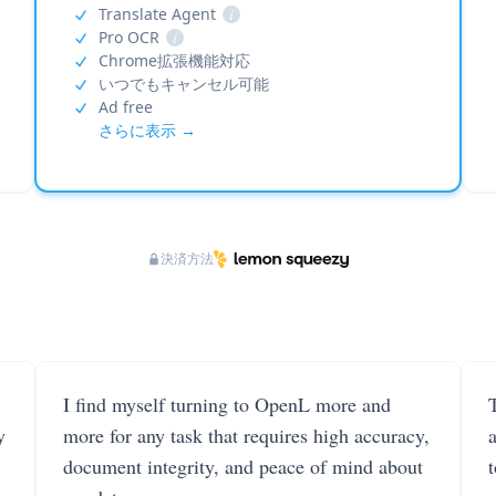
Translate Agent
i
Pro OCR
i
Chrome拡張機能対応
いつでもキャンセル可能
Ad free
さらに表示 →
決済方法
I find myself turning to OpenL more and
T
y
more for any task that requires high accuracy,
document integrity, and peace of mind about