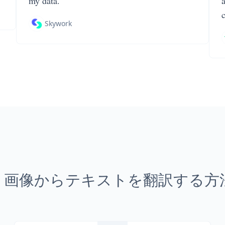
my data.
Skywork
bP 画像からテキストを翻訳する方