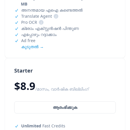
MB
അനന്തമായ എഐ കണ്ടെത്തൽ
Translate Agent
i
Pro OCR
i
ക്രോം എക്സ്റ്റൻഷൻ പിന്തുണ
എപ്പോഴും റദ്ദാക്കാം
Ad free
കൂടുതൽ →
Starter
$8.9
/മാസം, വാർഷിക ബില്ലിംഗ്
ആരംഭിക്കുക
Unlimited
Fast Credits