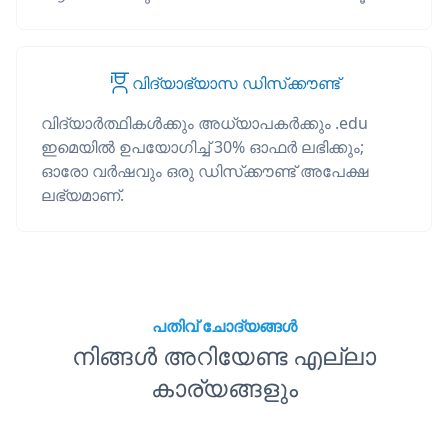
വിദ്യാഭ്യാസ ഡിസ്‌ക്കൗണ്ട്
വിദ്യാർത്ഥികൾക്കും അധ്യാപകർക്കും .edu
ഇമെയിൽ ഉപയോഗിച്ച് 30% ഓഫർ ലഭിക്കും;
ഓരോ വർഷവും ഒരു ഡിസ്‌ക്കൗണ്ട് അപേക്ഷ
ലഭ്യമാണ്.
പതിവ് ചോദ്യങ്ങൾ
നിങ്ങൾ അറിയേണ്ട എല്ലാ
കാര്യങ്ങളും