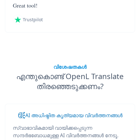
Great tool!
Trustpilot
വിശേഷതകൾ
എന്തുകൊണ്ട് OpenL Translate
തിരഞ്ഞെടുക്കണം?
AI അധിഷ്ഠിത കൃത്യമായ വിവർത്തനങ്ങൾ
സ്വാഭാവികമായി വായിക്കപ്പെടുന്ന
സന്ദർഭബോധമുള്ള AI വിവർത്തനങ്ങൾ നേടൂ.