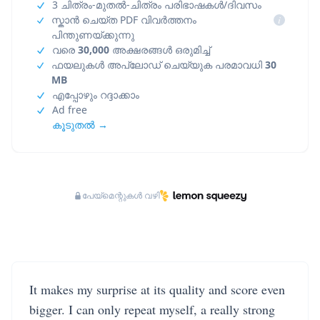
3 ചിത്രം-മുതൽ-ചിത്രം പരിഭാഷകൾ/ദിവസം
സ്കാൻ ചെയ്ത PDF വിവർത്തനം
i
പിന്തുണയ്ക്കുന്നു
വരെ
30,000
അക്ഷരങ്ങൾ ഒരുമിച്ച്
ഫയലുകൾ അപ്‌ലോഡ് ചെയ്യുക പരമാവധി
30
MB
എപ്പോഴും റദ്ദാക്കാം
Ad free
കൂടുതൽ →
പേയ്‌മെന്റുകൾ വഴി
It makes my surprise at its quality and score even
bigger. I can only repeat myself, a really strong