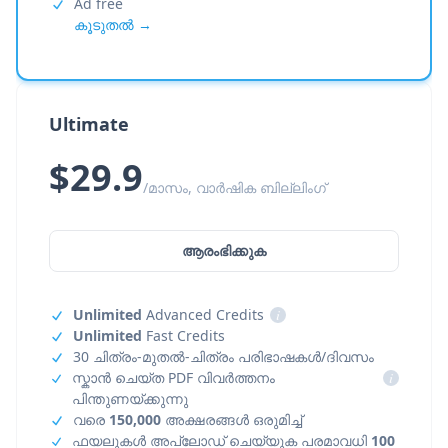
Ad free
കൂടുതൽ →
Ultimate
$29.9
/മാസം, വാർഷിക ബില്ലിംഗ്
ആരംഭിക്കുക
Unlimited
Advanced Credits
i
Unlimited
Fast Credits
30 ചിത്രം-മുതൽ-ചിത്രം പരിഭാഷകൾ/ദിവസം
സ്കാൻ ചെയ്ത PDF വിവർത്തനം
i
പിന്തുണയ്ക്കുന്നു
വരെ
150,000
അക്ഷരങ്ങൾ ഒരുമിച്ച്
ഫയലുകൾ അപ്‌ലോഡ് ചെയ്യുക പരമാവധി
100