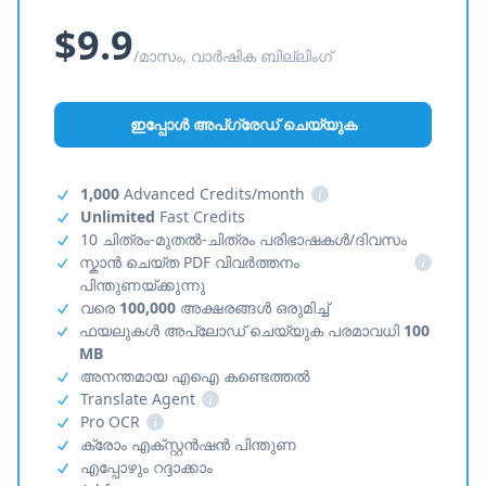
$9.9
/മാസം, വാർഷിക ബില്ലിംഗ്
ഇപ്പോൾ അപ്‌ഗ്രേഡ് ചെയ്യുക
1,000
Advanced Credits/month
i
Unlimited
Fast Credits
10 ചിത്രം-മുതൽ-ചിത്രം പരിഭാഷകൾ/ദിവസം
സ്കാൻ ചെയ്ത PDF വിവർത്തനം
i
പിന്തുണയ്ക്കുന്നു
വരെ
100,000
അക്ഷരങ്ങൾ ഒരുമിച്ച്
ഫയലുകൾ അപ്‌ലോഡ് ചെയ്യുക പരമാവധി
100
MB
അനന്തമായ എഐ കണ്ടെത്തൽ
Translate Agent
i
Pro OCR
i
ക്രോം എക്സ്റ്റൻഷൻ പിന്തുണ
എപ്പോഴും റദ്ദാക്കാം