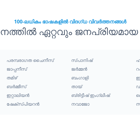
100-ലധികം ഭാഷകളിൽ വിദഗ്ധ വിവർത്തനങ്ങൾ
തനത്തിൽ ഏറ്റവും ജനപ്രിയമാ
പരമ്പരാഗത ചൈനീസ്
സ്പാനിഷ്
ഹി
ജാപ്പനീസ്
ജർമ്മൻ
റ
തമിഴ്
ബംഗാളി
ഇ
ബർമ്മീസ്
തായ്
ഡച
ഇറ്റാലിയൻ
ബ്രിട്ടീഷ് ഇംഗ്ലീഷ്
മ
ഷേക്സ്പിയറൻ
നവാജോ
സ