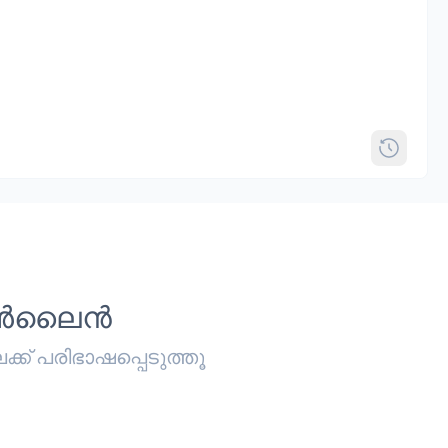
 ഓൺലൈൻ
ക് പരിഭാഷപ്പെടുത്തൂ