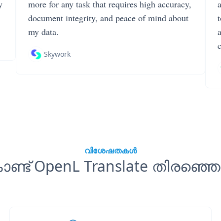
y
more for any task that requires high accuracy,
document integrity, and peace of mind about
my data.
Skywork
വിശേഷതകൾ
ണ്ട് OpenL Translate തിരഞ്ഞെ