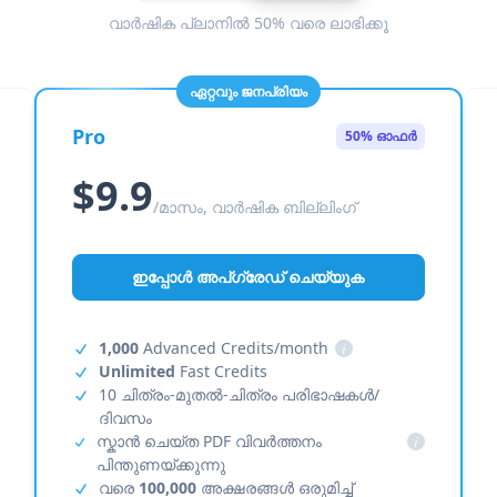
വാർഷിക പ്ലാനിൽ 50% വരെ ലാഭിക്കൂ
ഏറ്റവും ജനപ്രിയം
Pro
50% ഓഫർ
$9.9
/മാസം, വാർഷിക ബില്ലിംഗ്
ഇപ്പോൾ അപ്‌ഗ്രേഡ് ചെയ്യുക
1,000
Advanced Credits/month
i
Unlimited
Fast Credits
10 ചിത്രം-മുതൽ-ചിത്രം പരിഭാഷകൾ/
ദിവസം
സ്കാൻ ചെയ്ത PDF വിവർത്തനം
i
പിന്തുണയ്ക്കുന്നു
വരെ
100,000
അക്ഷരങ്ങൾ ഒരുമിച്ച്