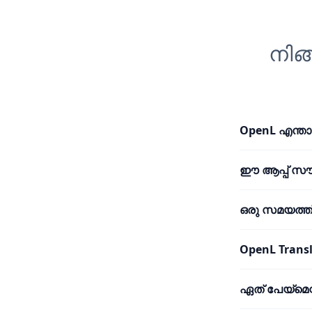
നിങ
OpenL എന്താ
ഈ ആപ്പ് സ
ഒരു സമയത്ത
OpenL Trans
ഏത് പേയ്മെന