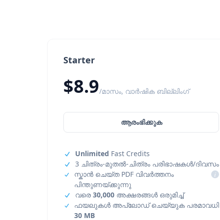
Starter
$8.9
/മാസം, വാർഷിക ബില്ലിംഗ്
ആരംഭിക്കുക
Unlimited
Fast Credits
3 ചിത്രം-മുതൽ-ചിത്രം പരിഭാഷകൾ/ദിവസം
സ്കാൻ ചെയ്ത PDF വിവർത്തനം
i
പിന്തുണയ്ക്കുന്നു
വരെ
30,000
അക്ഷരങ്ങൾ ഒരുമിച്ച്
ഫയലുകൾ അപ്‌ലോഡ് ചെയ്യുക പരമാവധി
30 MB