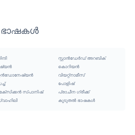
യ ഭാഷകൾ
ന്ദി
സ്റ്റാൻഡേർഡ് അറബിക്
ഷ്യൻ
കൊറിയൻ
ൻഡോനേഷ്യൻ
വിയറ്റ്നാമീസ്
്ച്
പോളിഷ്
െക്സിക്കൻ സ്പാനിഷ്
പ്രാചീന ഗ്രീക്ക്
്വാഹിലി
കൂടുതൽ ഭാഷകൾ