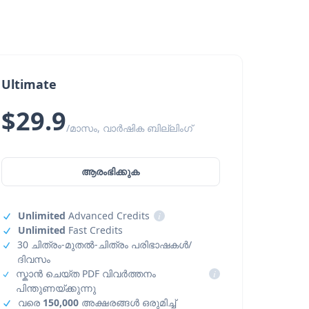
Ultimate
$29.9
/മാസം, വാർഷിക ബില്ലിംഗ്
ആരംഭിക്കുക
Unlimited
Advanced Credits
i
Unlimited
Fast Credits
30 ചിത്രം-മുതൽ-ചിത്രം പരിഭാഷകൾ/
ദിവസം
സ്കാൻ ചെയ്ത PDF വിവർത്തനം
i
പിന്തുണയ്ക്കുന്നു
വരെ
150,000
അക്ഷരങ്ങൾ ഒരുമിച്ച്