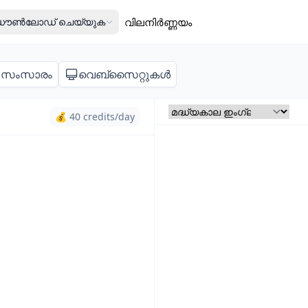
ൗൺലോഡ് ചെയ്യുക
വിലനിർണ്ണയം
സംസാരം
വെബ്സൈറ്റുകൾ
💰 40 credits/day