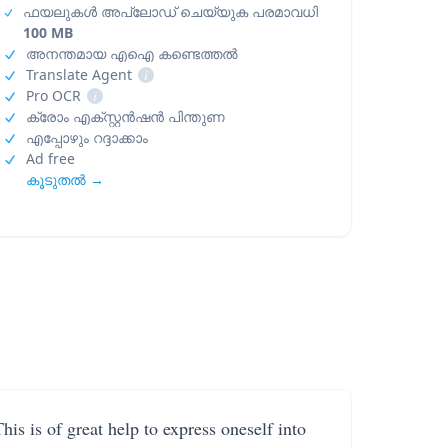
ഫയലുകൾ അപ്‌ലോഡ് ചെയ്യുക പരമാവധി
100 MB
അനന്തമായ എഐ കണ്ടെത്തൽ
Translate Agent
i
Pro OCR
i
ക്രോം എക്സ്റ്റൻഷൻ പിന്തുണ
എപ്പോഴും റദ്ദാക്കാം
Ad free
കൂടുതൽ →
his is of great help to express oneself into