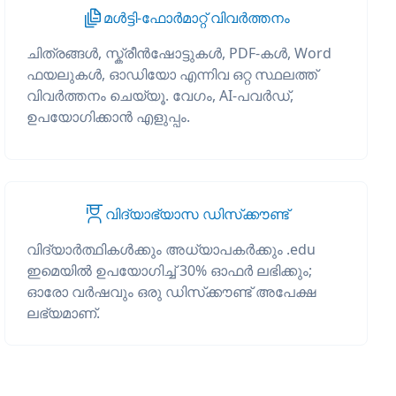
മൾട്ടി-ഫോർമാറ്റ് വിവർത്തനം
ചിത്രങ്ങൾ, സ്ക്രീൻഷോട്ടുകൾ, PDF-കൾ, Word
ഫയലുകൾ, ഓഡിയോ എന്നിവ ഒറ്റ സ്ഥലത്ത്
വിവർത്തനം ചെയ്യൂ. വേഗം, AI-പവർഡ്,
ഉപയോഗിക്കാൻ എളുപ്പം.
വിദ്യാഭ്യാസ ഡിസ്‌ക്കൗണ്ട്
വിദ്യാർത്ഥികൾക്കും അധ്യാപകർക്കും .edu
ഇമെയിൽ ഉപയോഗിച്ച് 30% ഓഫർ ലഭിക്കും;
ഓരോ വർഷവും ഒരു ഡിസ്‌ക്കൗണ്ട് അപേക്ഷ
ലഭ്യമാണ്.