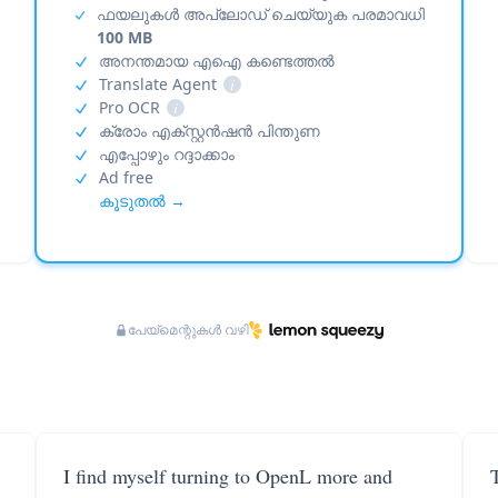
ഫയലുകൾ അപ്‌ലോഡ് ചെയ്യുക പരമാവധി
100 MB
അനന്തമായ എഐ കണ്ടെത്തൽ
Translate Agent
i
Pro OCR
i
ക്രോം എക്സ്റ്റൻഷൻ പിന്തുണ
എപ്പോഴും റദ്ദാക്കാം
Ad free
കൂടുതൽ →
പേയ്‌മെന്റുകൾ വഴി
I find myself turning to OpenL more and
T