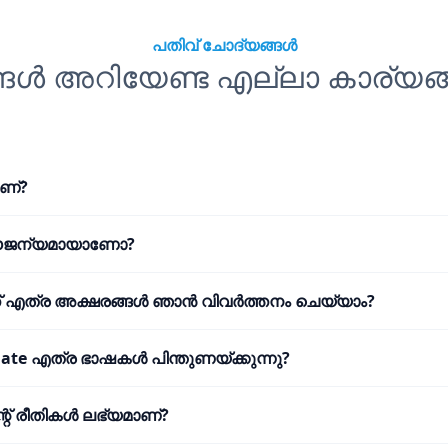
പതിവ് ചോദ്യങ്ങൾ
്ങൾ അറിയേണ്ട എല്ലാ കാര്യങ്
ണ്?
ൗജന്യമായാണോ?
് എത്ര അക്ഷരങ്ങൾ ഞാൻ വിവർത്തനം ചെയ്യാം?
late എത്ര ഭാഷകൾ പിന്തുണയ്ക്കുന്നു?
്റ് രീതികൾ ലഭ്യമാണ്?