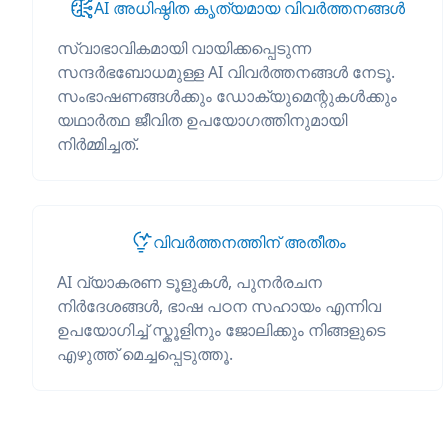
AI അധിഷ്ഠിത കൃത്യമായ വിവർത്തനങ്ങൾ
സ്വാഭാവികമായി വായിക്കപ്പെടുന്ന
സന്ദർഭബോധമുള്ള AI വിവർത്തനങ്ങൾ നേടൂ.
സംഭാഷണങ്ങൾക്കും ഡോക്യുമെന്റുകൾക്കും
യഥാർത്ഥ ജീവിത ഉപയോഗത്തിനുമായി
നിർമ്മിച്ചത്.
വിവർത്തനത്തിന് അതീതം
AI വ്യാകരണ ടൂളുകൾ, പുനർരചന
നിർദേശങ്ങൾ, ഭാഷ പഠന സഹായം എന്നിവ
ഉപയോഗിച്ച് സ്കൂളിനും ജോലിക്കും നിങ്ങളുടെ
എഴുത്ത് മെച്ചപ്പെടുത്തൂ.