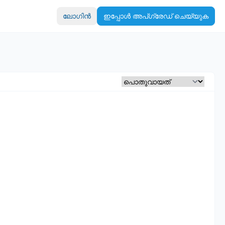
ലോഗിൻ
ഇപ്പോൾ അപ്‌ഗ്രേഡ് ചെയ്യുക