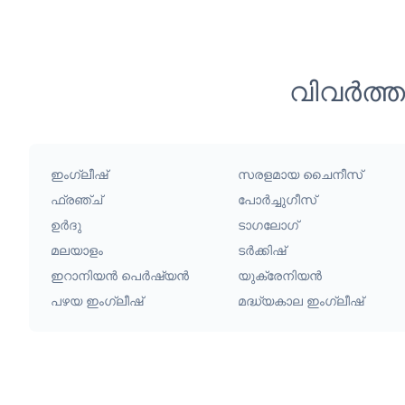
വിവർത്
ഇംഗ്ലീഷ്
സരളമായ ചൈനീസ്
ഫ്രഞ്ച്
പോർച്ചുഗീസ്
ഉർദു
ടാഗലോഗ്
മലയാളം
ടർക്കിഷ്
ഇറാനിയൻ പെർഷ്യൻ
യുക്രേനിയൻ
പഴയ ഇംഗ്ലീഷ്
മദ്ധ്യകാല ഇംഗ്ലീഷ്