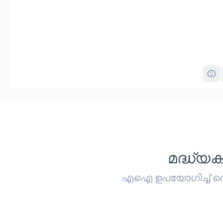
മദ്ധ്
എഐ ഉപയോഗിച്ച് സെക്