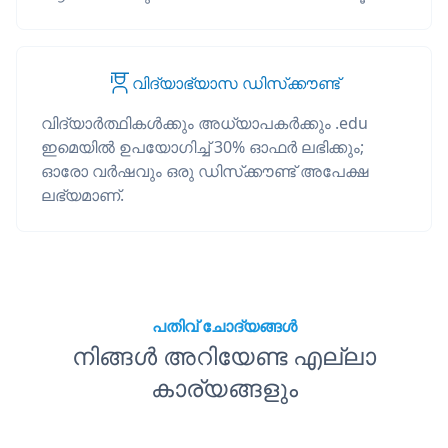
വിദ്യാഭ്യാസ ഡിസ്‌ക്കൗണ്ട്
വിദ്യാർത്ഥികൾക്കും അധ്യാപകർക്കും .edu
ഇമെയിൽ ഉപയോഗിച്ച് 30% ഓഫർ ലഭിക്കും;
ഓരോ വർഷവും ഒരു ഡിസ്‌ക്കൗണ്ട് അപേക്ഷ
ലഭ്യമാണ്.
പതിവ് ചോദ്യങ്ങൾ
നിങ്ങൾ അറിയേണ്ട എല്ലാ
കാര്യങ്ങളും