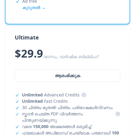
Ad free
കൂടുതൽ →
Ultimate
$29.9
/മാസം, വാർഷിക ബില്ലിംഗ്
ആരംഭിക്കുക
Unlimited
Advanced Credits
i
Unlimited
Fast Credits
30 ചിത്രം-മുതൽ-ചിത്രം പരിഭാഷകൾ/ദിവസം
സ്കാൻ ചെയ്ത PDF വിവർത്തനം
i
പിന്തുണയ്ക്കുന്നു
വരെ
150,000
അക്ഷരങ്ങൾ ഒരുമിച്ച്
ഫയലുകൾ അപ്‌ലോഡ് ചെയ്യുക പരമാവധി
100