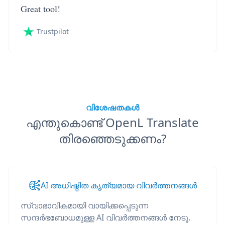
Great tool!
Trustpilot
വിശേഷതകൾ
എന്തുകൊണ്ട് OpenL Translate
തിരഞ്ഞെടുക്കണം?
AI അധിഷ്ഠിത കൃത്യമായ വിവർത്തനങ്ങൾ
സ്വാഭാവികമായി വായിക്കപ്പെടുന്ന
സന്ദർഭബോധമുള്ള AI വിവർത്തനങ്ങൾ നേടൂ.