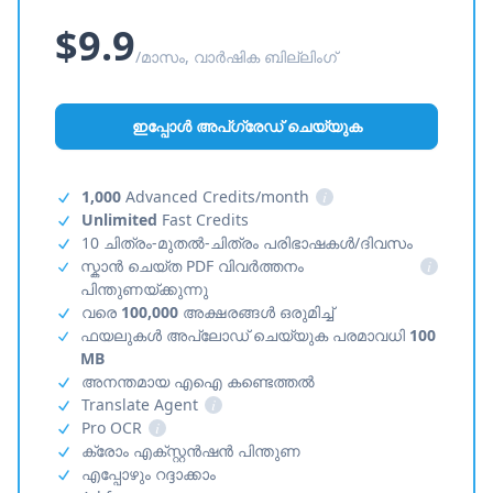
$9.9
/മാസം, വാർഷിക ബില്ലിംഗ്
ഇപ്പോൾ അപ്‌ഗ്രേഡ് ചെയ്യുക
1,000
Advanced Credits/month
i
Unlimited
Fast Credits
10 ചിത്രം-മുതൽ-ചിത്രം പരിഭാഷകൾ/ദിവസം
സ്കാൻ ചെയ്ത PDF വിവർത്തനം
i
പിന്തുണയ്ക്കുന്നു
വരെ
100,000
അക്ഷരങ്ങൾ ഒരുമിച്ച്
ഫയലുകൾ അപ്‌ലോഡ് ചെയ്യുക പരമാവധി
100
MB
അനന്തമായ എഐ കണ്ടെത്തൽ
Translate Agent
i
Pro OCR
i
ക്രോം എക്സ്റ്റൻഷൻ പിന്തുണ
എപ്പോഴും റദ്ദാക്കാം