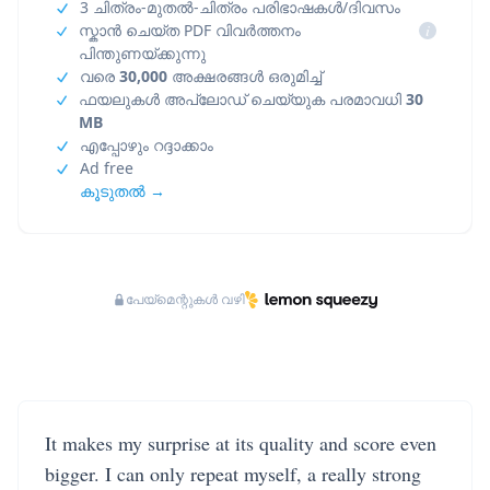
3 ചിത്രം-മുതൽ-ചിത്രം പരിഭാഷകൾ/ദിവസം
സ്കാൻ ചെയ്ത PDF വിവർത്തനം
i
പിന്തുണയ്ക്കുന്നു
വരെ
30,000
അക്ഷരങ്ങൾ ഒരുമിച്ച്
ഫയലുകൾ അപ്‌ലോഡ് ചെയ്യുക പരമാവധി
30
MB
എപ്പോഴും റദ്ദാക്കാം
Ad free
കൂടുതൽ →
പേയ്‌മെന്റുകൾ വഴി
It makes my surprise at its quality and score even
bigger. I can only repeat myself, a really strong