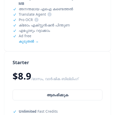
MB
അനന്തമായ എഐ കണ്ടെത്തൽ
Translate Agent
i
Pro OCR
i
ക്രോം എക്സ്റ്റൻഷൻ പിന്തുണ
എപ്പോഴും റദ്ദാക്കാം
Ad free
കൂടുതൽ →
Starter
$8.9
/മാസം, വാർഷിക ബില്ലിംഗ്
ആരംഭിക്കുക
Unlimited
Fast Credits