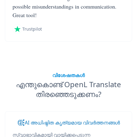
possible misunderstandings in communication.
Great tool!
Trustpilot
വിശേഷതകൾ
എന്തുകൊണ്ട് OpenL Translate
തിരഞ്ഞെടുക്കണം?
AI അധിഷ്ഠിത കൃത്യമായ വിവർത്തനങ്ങൾ
സ്വാഭാവികമായി വായിക്കപ്പെടുന്ന