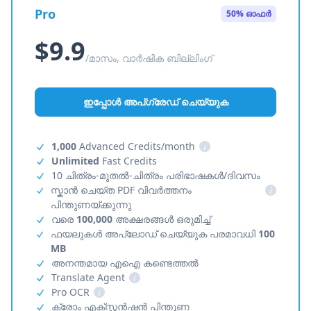
Pro
50% ഓഫർ
$9.9
/മാസം, വാർഷിക ബില്ലിംഗ്
ഇപ്പോൾ അപ്‌ഗ്രേഡ് ചെയ്യുക
1,000
Advanced Credits/month
i
Unlimited
Fast Credits
10 ചിത്രം-മുതൽ-ചിത്രം പരിഭാഷകൾ/ദിവസം
സ്കാൻ ചെയ്ത PDF വിവർത്തനം
i
പിന്തുണയ്ക്കുന്നു
വരെ
100,000
അക്ഷരങ്ങൾ ഒരുമിച്ച്
ഫയലുകൾ അപ്‌ലോഡ് ചെയ്യുക പരമാവധി
100
MB
അനന്തമായ എഐ കണ്ടെത്തൽ
Translate Agent
i
Pro OCR
i
ക്രോം എക്സ്റ്റൻഷൻ പിന്തുണ