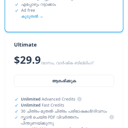
എപ്പോഴും റദ്ദാക്കാം
Ad free
കൂടുതൽ →
Ultimate
$29.9
/മാസം, വാർഷിക ബില്ലിംഗ്
ആരംഭിക്കുക
Unlimited
Advanced Credits
i
Unlimited
Fast Credits
30 ചിത്രം-മുതൽ-ചിത്രം പരിഭാഷകൾ/ദിവസം
സ്കാൻ ചെയ്ത PDF വിവർത്തനം
i
പിന്തുണയ്ക്കുന്നു