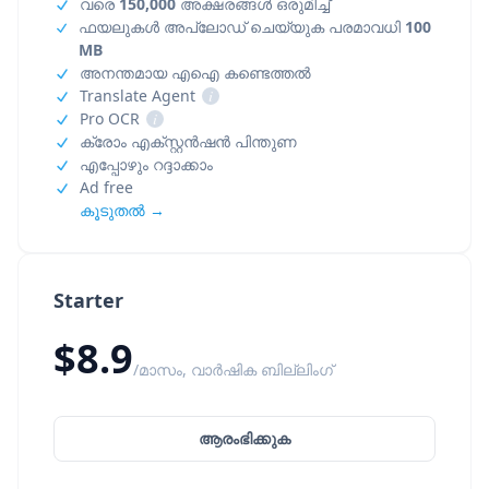
വരെ
150,000
അക്ഷരങ്ങൾ ഒരുമിച്ച്
ഫയലുകൾ അപ്‌ലോഡ് ചെയ്യുക പരമാവധി
100
MB
അനന്തമായ എഐ കണ്ടെത്തൽ
Translate Agent
i
Pro OCR
i
ക്രോം എക്സ്റ്റൻഷൻ പിന്തുണ
എപ്പോഴും റദ്ദാക്കാം
Ad free
കൂടുതൽ →
Starter
$8.9
/മാസം, വാർഷിക ബില്ലിംഗ്
ആരംഭിക്കുക