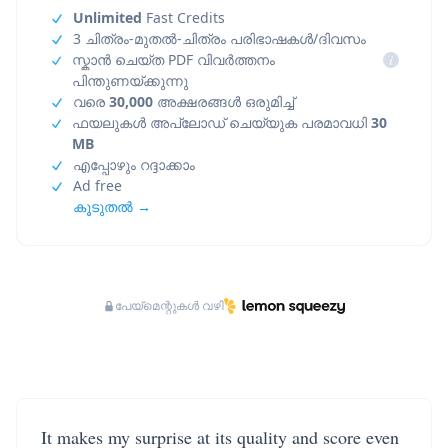
Unlimited
Fast Credits
3 ചിത്രം-മുതൽ-ചിത്രം പരിഭാഷകൾ/ദിവസം
സ്കാൻ ചെയ്ത PDF വിവർത്തനം
i
പിന്തുണയ്ക്കുന്നു
വരെ
30,000
അക്ഷരങ്ങൾ ഒരുമിച്ച്
ഫയലുകൾ അപ്‌ലോഡ് ചെയ്യുക പരമാവധി
30
MB
എപ്പോഴും റദ്ദാക്കാം
Ad free
കൂടുതൽ →
പേയ്‌മെന്റുകൾ വഴി
It makes my surprise at its quality and score even