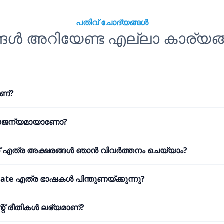
പതിവ് ചോദ്യങ്ങൾ
്ങൾ അറിയേണ്ട എല്ലാ കാര്യങ്
ണ്?
ൗജന്യമായാണോ?
് എത്ര അക്ഷരങ്ങൾ ഞാൻ വിവർത്തനം ചെയ്യാം?
late എത്ര ഭാഷകൾ പിന്തുണയ്ക്കുന്നു?
്റ് രീതികൾ ലഭ്യമാണ്?