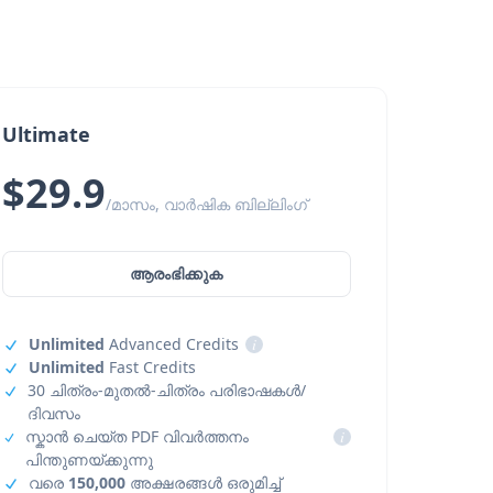
Ultimate
$29.9
/മാസം, വാർഷിക ബില്ലിംഗ്
ആരംഭിക്കുക
Unlimited
Advanced Credits
i
Unlimited
Fast Credits
30 ചിത്രം-മുതൽ-ചിത്രം പരിഭാഷകൾ/
ദിവസം
സ്കാൻ ചെയ്ത PDF വിവർത്തനം
i
പിന്തുണയ്ക്കുന്നു
വരെ
150,000
അക്ഷരങ്ങൾ ഒരുമിച്ച്