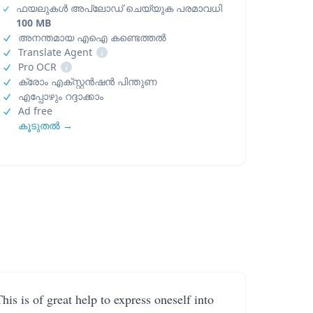
ഫയലുകൾ അപ്‌ലോഡ് ചെയ്യുക പരമാവധി
100 MB
അനന്തമായ എഐ കണ്ടെത്തൽ
Translate Agent
i
Pro OCR
i
ക്രോം എക്സ്റ്റൻഷൻ പിന്തുണ
എപ്പോഴും റദ്ദാക്കാം
Ad free
കൂടുതൽ →
his is of great help to express oneself into