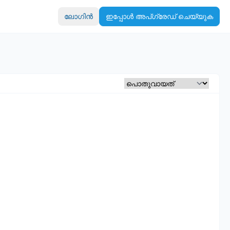
ലോഗിൻ
ഇപ്പോൾ അപ്‌ഗ്രേഡ് ചെയ്യുക