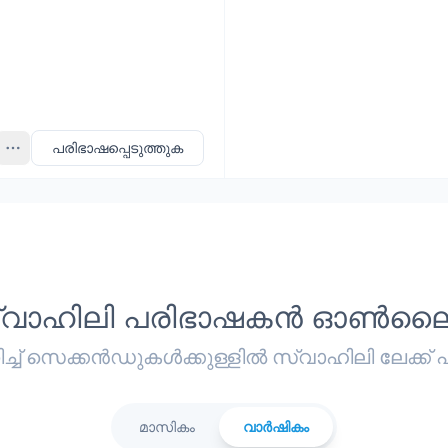
Pro
പരിഭാഷപ്പെടുത്തുക
്വാഹിലി പരിഭാഷകൻ ഓൺല
 സെക്കൻഡുകൾക്കുള്ളിൽ സ്വാഹിലി ലേക്ക് പര
മാസികം
വാർഷികം