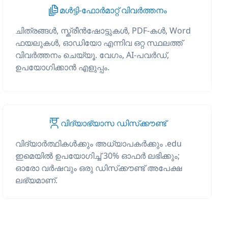
മൾട്ടി-ഫോർമാറ്റ് വിവർത്തനം
ചിത്രങ്ങൾ, സ്ക്രീൻഷോട്ടുകൾ, PDF-കൾ, Word
ഫയലുകൾ, ഓഡിയോ എന്നിവ ഒറ്റ സ്ഥലത്ത്
വിവർത്തനം ചെയ്യൂ. വേഗം, AI-പവർഡ്,
ഉപയോഗിക്കാൻ എളുപ്പം.
വിദ്യാഭ്യാസ ഡിസ്‌ക്കൗണ്ട്
വിദ്യാർത്ഥികൾക്കും അധ്യാപകർക്കും .edu
ഇമെയിൽ ഉപയോഗിച്ച് 30% ഓഫർ ലഭിക്കും;
ഓരോ വർഷവും ഒരു ഡിസ്‌ക്കൗണ്ട് അപേക്ഷ
ലഭ്യമാണ്.