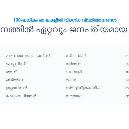
100-ലധികം ഭാഷകളിൽ വിദഗ്ധ വിവർത്തനങ്ങൾ
തനത്തിൽ ഏറ്റവും ജനപ്രിയമാ
പരമ്പരാഗത ചൈനീസ്
സ്പാനിഷ്
ഹി
ജാപ്പനീസ്
ജർമ്മൻ
റ
തമിഴ്
ബംഗാളി
ഇ
ബർമ്മീസ്
തായ്
ഡച
ഇറ്റാലിയൻ
ബ്രിട്ടീഷ് ഇംഗ്ലീഷ്
മ
ഷേക്സ്പിയറൻ
നവാജോ
സ