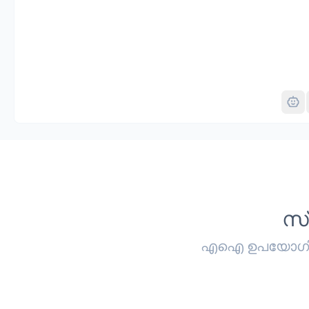
സ
എഐ ഉപയോഗിച്ച്