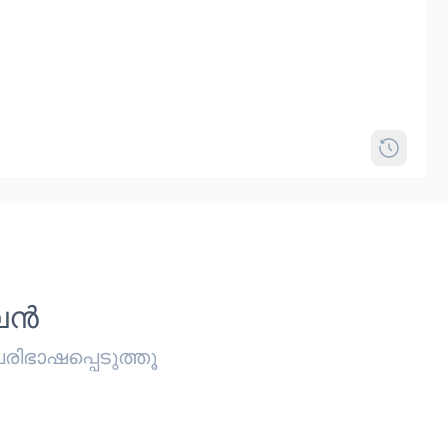
ൈൻ
ിഭാഷപ്പെടുത്തൂ