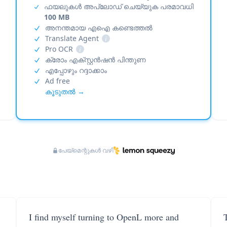
ഫയലുകൾ അപ്‌ലോഡ് ചെയ്യുക പരമാവധി
100 MB
അനന്തമായ എഐ കണ്ടെത്തൽ
Translate Agent
i
Pro OCR
i
ക്രോം എക്സ്റ്റൻഷൻ പിന്തുണ
എപ്പോഴും റദ്ദാക്കാം
Ad free
കൂടുതൽ →
പേയ്‌മെന്റുകൾ വഴി
I find myself turning to OpenL more and
T