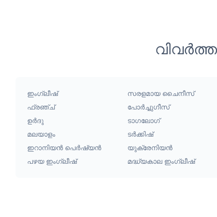
വിവർത്
ഇംഗ്ലീഷ്
സരളമായ ചൈനീസ്
ഫ്രഞ്ച്
പോർച്ചുഗീസ്
ഉർദു
ടാഗലോഗ്
മലയാളം
ടർക്കിഷ്
ഇറാനിയൻ പെർഷ്യൻ
യുക്രേനിയൻ
പഴയ ഇംഗ്ലീഷ്
മദ്ധ്യകാല ഇംഗ്ലീഷ്