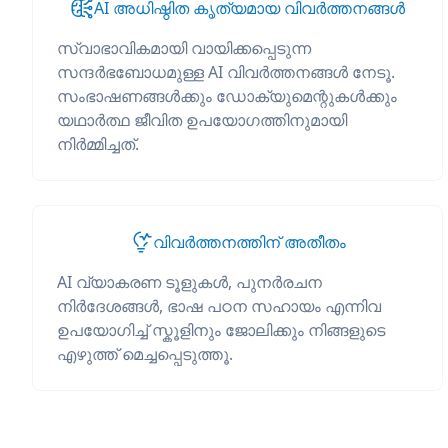
AI അധിഷ്ഠിത കൃത്യമായ വിവർത്തനങ്ങൾ
സ്വാഭാവികമായി വായിക്കപ്പെടുന്ന
സന്ദർഭബോധമുള്ള AI വിവർത്തനങ്ങൾ നേടൂ.
സംഭാഷണങ്ങൾക്കും ഡോക്യുമെന്റുകൾക്കും
യഥാർത്ഥ ജീവിത ഉപയോഗത്തിനുമായി
നിർമ്മിച്ചത്.
വിവർത്തനത്തിന് അതീതം
AI വ്യാകരണ ടൂളുകൾ, പുനർരചന
നിർദേശങ്ങൾ, ഭാഷ പഠന സഹായം എന്നിവ
ഉപയോഗിച്ച് സ്കൂളിനും ജോലിക്കും നിങ്ങളുടെ
എഴുത്ത് മെച്ചപ്പെടുത്തൂ.