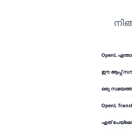
നിങ
OpenL എന്താ
ഈ ആപ്പ് സ
ഒരു സമയത്ത
OpenL Trans
ഏത് പേയ്മെന