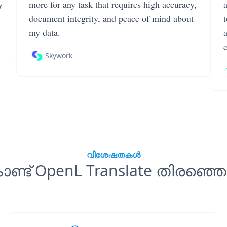
y
more for any task that requires high accuracy,
document integrity, and peace of mind about
my data.
Skywork
വിശേഷതകൾ
ണ്ട് OpenL Translate തിരഞ്ഞെ