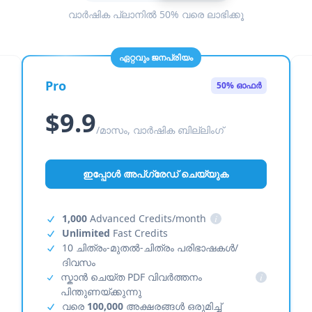
വാർഷിക പ്ലാനിൽ 50% വരെ ലാഭിക്കൂ
ഏറ്റവും ജനപ്രിയം
Pro
50% ഓഫർ
$9.9
/മാസം, വാർഷിക ബില്ലിംഗ്
ഇപ്പോൾ അപ്‌ഗ്രേഡ് ചെയ്യുക
1,000
Advanced Credits/month
i
Unlimited
Fast Credits
10 ചിത്രം-മുതൽ-ചിത്രം പരിഭാഷകൾ/
ദിവസം
സ്കാൻ ചെയ്ത PDF വിവർത്തനം
i
പിന്തുണയ്ക്കുന്നു
വരെ
100,000
അക്ഷരങ്ങൾ ഒരുമിച്ച്