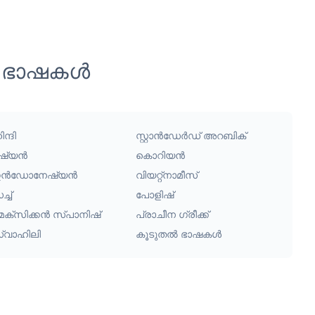
യ ഭാഷകൾ
ന്ദി
സ്റ്റാൻഡേർഡ് അറബിക്
ഷ്യൻ
കൊറിയൻ
ൻഡോനേഷ്യൻ
വിയറ്റ്നാമീസ്
്ച്
പോളിഷ്
െക്സിക്കൻ സ്പാനിഷ്
പ്രാചീന ഗ്രീക്ക്
്വാഹിലി
കൂടുതൽ ഭാഷകൾ