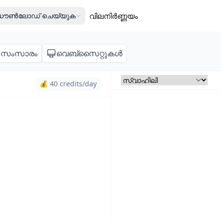
ൗൺലോഡ് ചെയ്യുക
വിലനിർണ്ണയം
സംസാരം
വെബ്സൈറ്റുകൾ
💰 40 credits/day