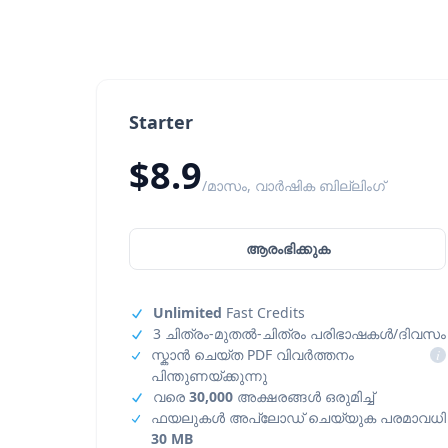
Starter
$8.9
/മാസം, വാർഷിക ബില്ലിംഗ്
ആരംഭിക്കുക
Unlimited
Fast Credits
3 ചിത്രം-മുതൽ-ചിത്രം പരിഭാഷകൾ/ദിവസം
സ്കാൻ ചെയ്ത PDF വിവർത്തനം
i
പിന്തുണയ്ക്കുന്നു
വരെ
30,000
അക്ഷരങ്ങൾ ഒരുമിച്ച്
ഫയലുകൾ അപ്‌ലോഡ് ചെയ്യുക പരമാവധി
30 MB