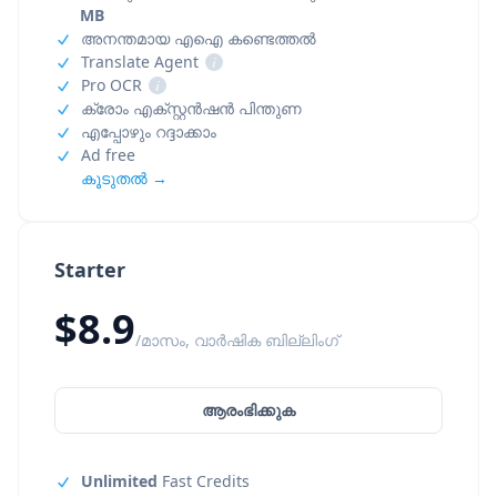
MB
അനന്തമായ എഐ കണ്ടെത്തൽ
Translate Agent
i
Pro OCR
i
ക്രോം എക്സ്റ്റൻഷൻ പിന്തുണ
എപ്പോഴും റദ്ദാക്കാം
Ad free
കൂടുതൽ →
Starter
$8.9
/മാസം, വാർഷിക ബില്ലിംഗ്
ആരംഭിക്കുക
Unlimited
Fast Credits