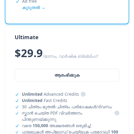
Ad free
കൂടുതൽ →
Ultimate
$29.9
/മാസം, വാർഷിക ബില്ലിംഗ്
ആരംഭിക്കുക
Unlimited
Advanced Credits
i
Unlimited
Fast Credits
30 ചിത്രം-മുതൽ-ചിത്രം പരിഭാഷകൾ/ദിവസം
സ്കാൻ ചെയ്ത PDF വിവർത്തനം
i
പിന്തുണയ്ക്കുന്നു
വരെ
150,000
അക്ഷരങ്ങൾ ഒരുമിച്ച്
ഫയലുകൾ അപ്‌ലോഡ് ചെയ്യുക പരമാവധി
100