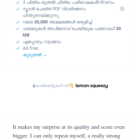
3 ചിത്രം-മുതൽ-ചിത്രം പരിഭാഷകൾ/ദിവസം
സ്കാൻ ചെയ്ത PDF വിവർത്തനം
i
പിന്തുണയ്ക്കുന്നു
വരെ
30,000
അക്ഷരങ്ങൾ ഒരുമിച്ച്
ഫയലുകൾ അപ്‌ലോഡ് ചെയ്യുക പരമാവധി
30
MB
എപ്പോഴും റദ്ദാക്കാം
Ad free
കൂടുതൽ →
പേയ്‌മെന്റുകൾ വഴി
It makes my surprise at its quality and score even
bigger. I can only repeat myself, a really strong