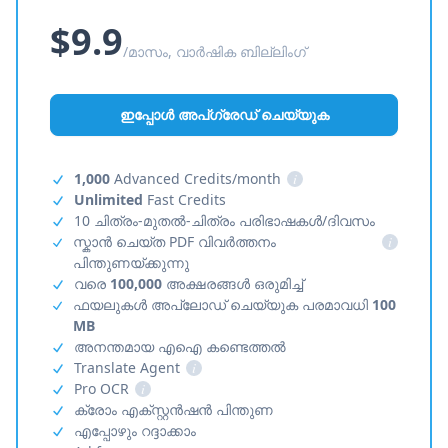
$9.9
/മാസം, വാർഷിക ബില്ലിംഗ്
ഇപ്പോൾ അപ്‌ഗ്രേഡ് ചെയ്യുക
1,000
Advanced Credits/month
i
Unlimited
Fast Credits
10 ചിത്രം-മുതൽ-ചിത്രം പരിഭാഷകൾ/ദിവസം
സ്കാൻ ചെയ്ത PDF വിവർത്തനം
i
പിന്തുണയ്ക്കുന്നു
വരെ
100,000
അക്ഷരങ്ങൾ ഒരുമിച്ച്
ഫയലുകൾ അപ്‌ലോഡ് ചെയ്യുക പരമാവധി
100
MB
അനന്തമായ എഐ കണ്ടെത്തൽ
Translate Agent
i
Pro OCR
i
ക്രോം എക്സ്റ്റൻഷൻ പിന്തുണ
എപ്പോഴും റദ്ദാക്കാം