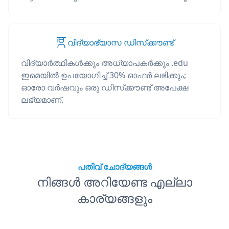
വിദ്യാഭ്യാസ ഡിസ്‌ക്കൗണ്ട്
വിദ്യാർത്ഥികൾക്കും അധ്യാപകർക്കും .edu
ഇമെയിൽ ഉപയോഗിച്ച് 30% ഓഫർ ലഭിക്കും;
ഓരോ വർഷവും ഒരു ഡിസ്‌ക്കൗണ്ട് അപേക്ഷ
ലഭ്യമാണ്.
പതിവ് ചോദ്യങ്ങൾ
നിങ്ങൾ അറിയേണ്ട എല്ലാ
കാര്യങ്ങളും