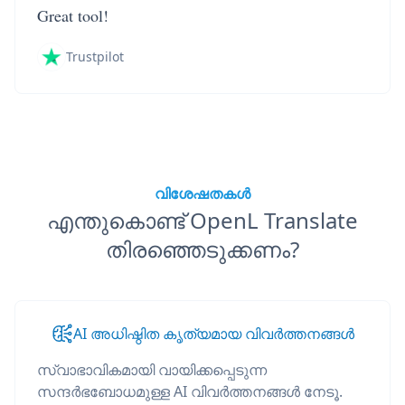
Great tool!
Trustpilot
വിശേഷതകൾ
എന്തുകൊണ്ട് OpenL Translate
തിരഞ്ഞെടുക്കണം?
AI അധിഷ്ഠിത കൃത്യമായ വിവർത്തനങ്ങൾ
സ്വാഭാവികമായി വായിക്കപ്പെടുന്ന
സന്ദർഭബോധമുള്ള AI വിവർത്തനങ്ങൾ നേടൂ.