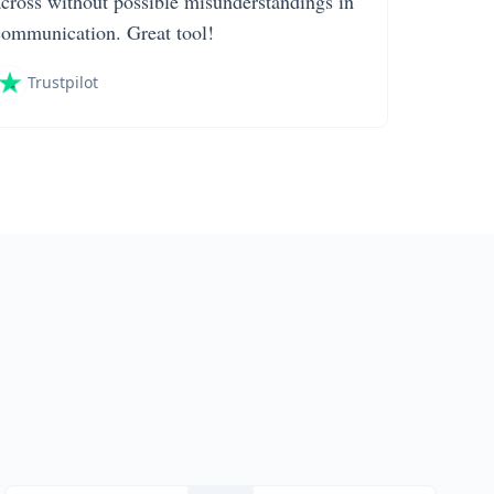
across without possible misunderstandings in
communication. Great tool!
Trustpilot