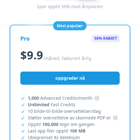
Spar opptil 50% med årsplanen
Mest populær
Pro
50% RABATT
$9.9
/måned, fakturert årlig
oppgrader nå
1,000
Advanced Credits/month
i
Unlimited
Fast Credits
10 bilde-til-bilde-oversettelser/dag
Støtter oversettelse av skannede PDF-er
i
Opptil
100,000
tegn om gangen
Last opp filer opptil
100 MB
Ubegrenset AI-deteksjon