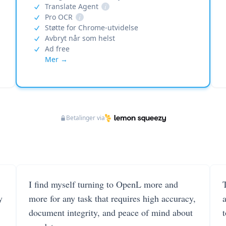
Translate Agent
i
Pro OCR
i
Støtte for Chrome-utvidelse
Avbryt når som helst
Ad free
Mer →
Betalinger via
I find myself turning to OpenL more and
T
y
more for any task that requires high accuracy,
document integrity, and peace of mind about