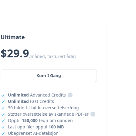
Ultimate
$29.9
/måned, fakturert årlig
Kom I Gang
Unlimited
Advanced Credits
i
Unlimited
Fast Credits
30 bilde-til-bilde-oversettelser/dag
Støtter oversettelse av skannede PDF-er
i
Opptil
150,000
tegn om gangen
Last opp filer opptil
100 MB
Ubegrenset AI-deteksjon