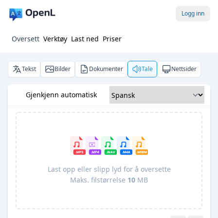
Logg inn
Oversett
Verktøy
Last ned
Priser
Tekst
Bilder
Dokumenter
Tale
Nettsider
Gjenkjenn automatisk
Last opp eller slipp lyd for å oversette
Maks. filstørrelse
10
MB
Pro