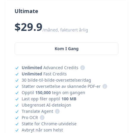
Ultimate
$29.9
/måned, fakturert årlig
Kom I Gang
Unlimited
Advanced Credits
i
Unlimited
Fast Credits
30 bilde-til-bilde-oversettelser/dag
Støtter oversettelse av skannede PDF-er
i
Opptil
150,000
tegn om gangen
Last opp filer opptil
100 MB
Ubegrenset AI-deteksjon
Translate Agent
i
Pro OCR
i
Støtte for Chrome-utvidelse
Avbryt når som helst