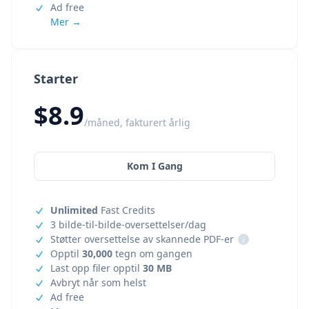
Ad free
Mer →
Starter
$8.9
/måned, fakturert årlig
Kom I Gang
Unlimited
Fast Credits
3 bilde-til-bilde-oversettelser/dag
Støtter oversettelse av skannede PDF-er
i
Opptil
30,000
tegn om gangen
Last opp filer opptil
30 MB
Avbryt når som helst
Ad free