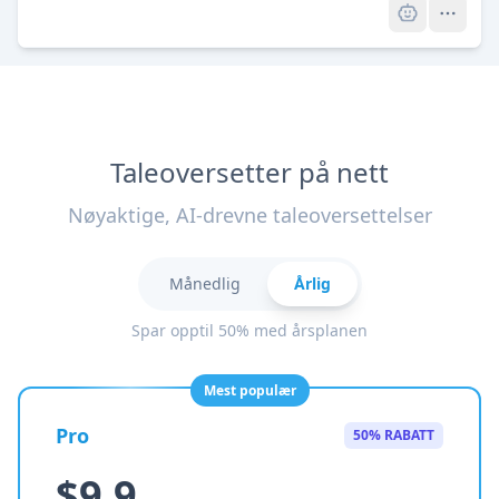
Taleoversetter på nett
Nøyaktige, AI-drevne taleoversettelser
Månedlig
Årlig
Spar opptil 50% med årsplanen
Mest populær
Pro
50% RABATT
$9.9