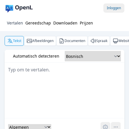
Inloggen
Vertalen
Gereedschap
Downloaden
Prijzen
Tekst
Afbeeldingen
Documenten
Spraak
Websi
Automatisch detecteren
Pro