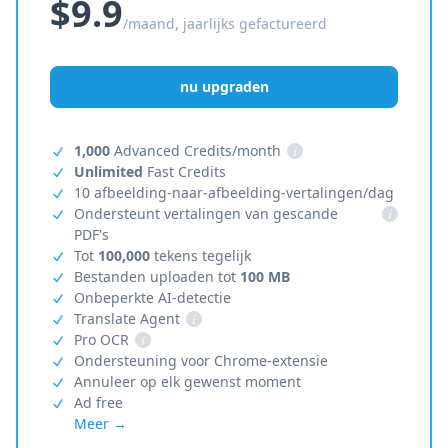
$9.9
/maand, jaarlijks gefactureerd
nu upgraden
1,000
Advanced Credits/month
i
Unlimited
Fast Credits
10 afbeelding-naar-afbeelding-vertalingen/dag
Ondersteunt vertalingen van gescande
i
PDF's
Tot
100,000
tekens tegelijk
Bestanden uploaden tot
100 MB
Onbeperkte AI-detectie
Translate Agent
i
Pro OCR
i
Ondersteuning voor Chrome-extensie
Annuleer op elk gewenst moment
Ad free
Meer →