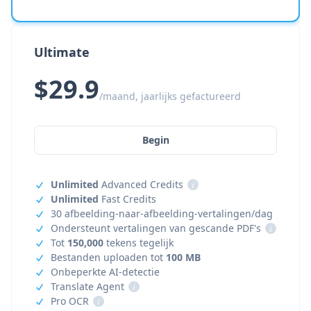
Ultimate
$29.9
/maand, jaarlijks gefactureerd
Begin
Unlimited
Advanced Credits
i
Unlimited
Fast Credits
30 afbeelding-naar-afbeelding-vertalingen/dag
Ondersteunt vertalingen van gescande PDF's
i
Tot
150,000
tekens tegelijk
Bestanden uploaden tot
100 MB
Onbeperkte AI-detectie
Translate Agent
i
Pro OCR
i