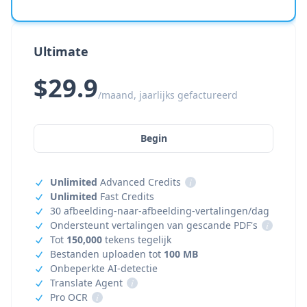
Ultimate
$29.9
/maand, jaarlijks gefactureerd
Begin
Unlimited
Advanced Credits
i
Unlimited
Fast Credits
30 afbeelding-naar-afbeelding-vertalingen/dag
Ondersteunt vertalingen van gescande PDF's
i
Tot
150,000
tekens tegelijk
Bestanden uploaden tot
100 MB
Onbeperkte AI-detectie
Translate Agent
i
Pro OCR
i