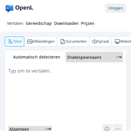
Inloggen
Vertalen
Gereedschap
Downloaden
Prijzen
Tekst
Afbeeldingen
Documenten
Spraak
Websi
Automatisch detecteren
Pro