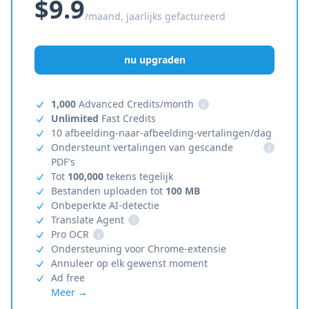
$9.9
/maand, jaarlijks gefactureerd
nu upgraden
1,000
Advanced Credits/month
i
Unlimited
Fast Credits
10 afbeelding-naar-afbeelding-vertalingen/dag
Ondersteunt vertalingen van gescande
i
PDF's
Tot
100,000
tekens tegelijk
Bestanden uploaden tot
100 MB
Onbeperkte AI-detectie
Translate Agent
i
Pro OCR
i
Ondersteuning voor Chrome-extensie
Annuleer op elk gewenst moment
Ad free
Meer →