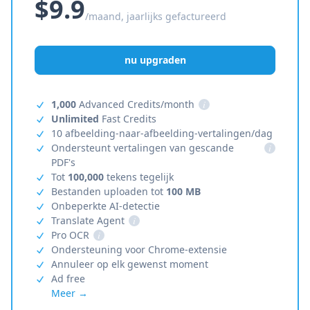
$9.9
/maand, jaarlijks gefactureerd
nu upgraden
1,000
Advanced Credits/month
i
Unlimited
Fast Credits
10 afbeelding-naar-afbeelding-vertalingen/dag
Ondersteunt vertalingen van gescande
i
PDF's
Tot
100,000
tekens tegelijk
Bestanden uploaden tot
100 MB
Onbeperkte AI-detectie
Translate Agent
i
Pro OCR
i
Ondersteuning voor Chrome-extensie
Annuleer op elk gewenst moment
Ad free
Meer →