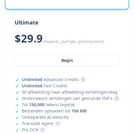
Ultimate
$29.9
/maand, jaarlijks gefactureerd
Begin
Unlimited
Advanced Credits
i
Unlimited
Fast Credits
30 afbeelding-naar-afbeelding-vertalingen/dag
Ondersteunt vertalingen van gescande PDF's
i
Tot
150,000
tekens tegelijk
Bestanden uploaden tot
100 MB
Onbeperkte AI-detectie
Translate Agent
i
Pro OCR
i