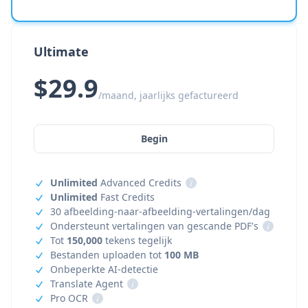
Ultimate
$29.9
/maand, jaarlijks gefactureerd
Begin
Unlimited
Advanced Credits
i
Unlimited
Fast Credits
30 afbeelding-naar-afbeelding-vertalingen/dag
Ondersteunt vertalingen van gescande PDF's
i
Tot
150,000
tekens tegelijk
Bestanden uploaden tot
100 MB
Onbeperkte AI-detectie
Translate Agent
i
Pro OCR
i