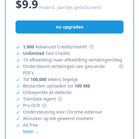
$9.9
/maand, jaarlijks gefactureerd
nu upgraden
1,000
Advanced Credits/month
i
Unlimited
Fast Credits
10 afbeelding-naar-afbeelding-vertalingen/dag
Ondersteunt vertalingen van gescande
i
PDF's
Tot
100,000
tekens tegelijk
Bestanden uploaden tot
100 MB
Onbeperkte AI-detectie
Translate Agent
i
Pro OCR
i
Ondersteuning voor Chrome-extensie
Annuleer op elk gewenst moment
Ad free
Meer →