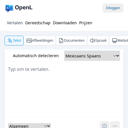
Inloggen
Vertalen
Gereedschap
Downloaden
Prijzen
Tekst
Afbeeldingen
Documenten
Spraak
Websi
Automatisch detecteren
Pro