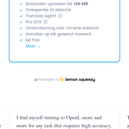
Bestanden uploaden tot
100 MB
Onbeperkte AI-detectie
Translate Agent
i
Pro OCR
i
Ondersteuning voor Chrome-extensie
Annuleer op elk gewenst moment
Ad free
Meer →
Betalingen via
I find myself turning to OpenL more and
T
y
more for any task that requires high accuracy,