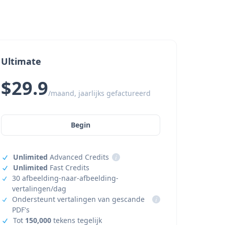
Ultimate
$29.9
/maand, jaarlijks gefactureerd
Begin
Unlimited
Advanced Credits
i
Unlimited
Fast Credits
30 afbeelding-naar-afbeelding-
vertalingen/dag
Ondersteunt vertalingen van gescande
i
PDF's
Tot
150,000
tekens tegelijk