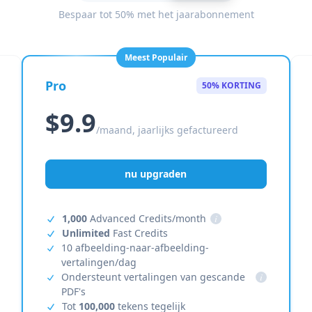
Bespaar tot 50% met het jaarabonnement
Meest Populair
Pro
50% KORTING
$9.9
/maand, jaarlijks gefactureerd
nu upgraden
1,000
Advanced Credits/month
i
Unlimited
Fast Credits
10 afbeelding-naar-afbeelding-
vertalingen/dag
Ondersteunt vertalingen van gescande
i
PDF's
Tot
100,000
tekens tegelijk