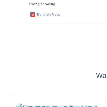
strong showing.
TranslatePress
Wa
AI-aangedreven nauwkeurige vertalingen