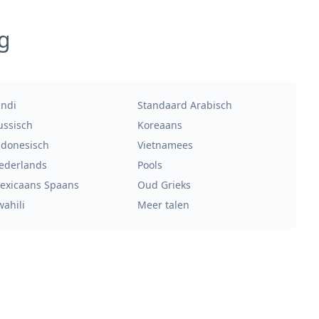
g
indi
Standaard Arabisch
ussisch
Koreaans
ndonesisch
Vietnamees
ederlands
Pools
exicaans Spaans
Oud Grieks
wahili
Meer talen