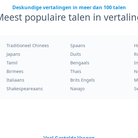
Deskundige vertalingen in meer dan 100 talen
eest populaire talen in vertalin
Traditioneel Chinees
Spaans
H
Japans
Duits
R
Tamil
Bengaals
I
Birmees
Thais
N
Italiaans
Brits Engels
M
Shakespeareaans
Navajo
S