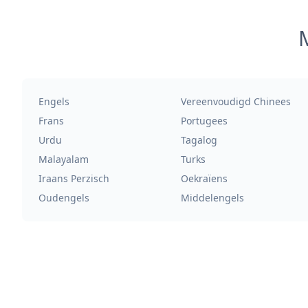
M
Engels
Vereenvoudigd Chinees
Frans
Portugees
Urdu
Tagalog
Malayalam
Turks
Iraans Perzisch
Oekraïens
Oudengels
Middelengels