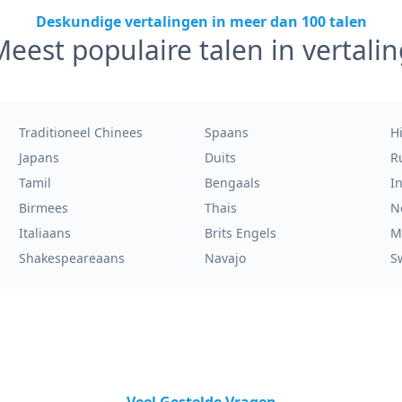
Deskundige vertalingen in meer dan 100 talen
eest populaire talen in vertalin
Traditioneel Chinees
Spaans
H
Japans
Duits
R
Tamil
Bengaals
I
Birmees
Thais
N
Italiaans
Brits Engels
M
Shakespeareaans
Navajo
S