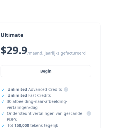
Ultimate
$29.9
/maand, jaarlijks gefactureerd
Begin
Unlimited
Advanced Credits
i
Unlimited
Fast Credits
30 afbeelding-naar-afbeelding-
vertalingen/dag
Ondersteunt vertalingen van gescande
i
PDF's
Tot
150,000
tekens tegelijk