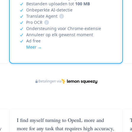
Bestanden uploaden tot
100 MB
Onbeperkte AI-detectie
Translate Agent
i
Pro OCR
i
Ondersteuning voor Chrome-extensie
Annuleer op elk gewenst moment
Ad free
Meer →
Betalingen via
I find myself turning to OpenL more and
T
y
more for any task that requires high accuracy,