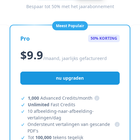
Bespaar tot 50% met het jaarabonnement
Meest Populair
Pro
50% KORTING
$9.9
/maand, jaarlijks gefactureerd
nu upgraden
1,000
Advanced Credits/month
i
Unlimited
Fast Credits
10 afbeelding-naar-afbeelding-
vertalingen/dag
Ondersteunt vertalingen van gescande
i
PDF's
Tot
100,000
tekens tegelijk