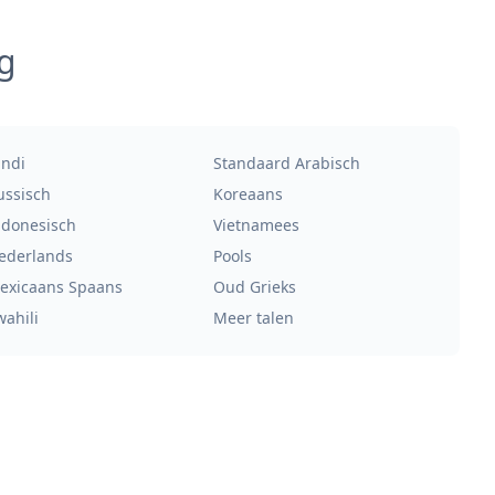
g
indi
Standaard Arabisch
ussisch
Koreaans
ndonesisch
Vietnamees
ederlands
Pools
exicaans Spaans
Oud Grieks
wahili
Meer talen