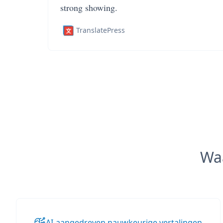
strong showing.
TranslatePress
Wa
AI-aangedreven nauwkeurige vertalingen