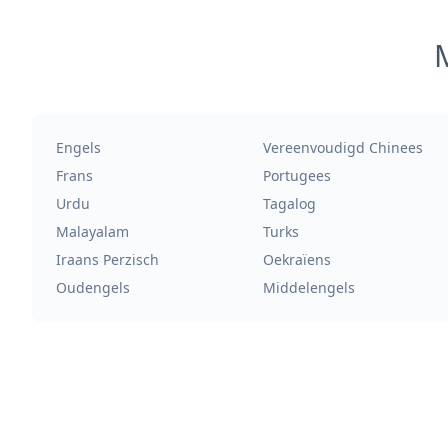
M
Engels
Vereenvoudigd Chinees
Frans
Portugees
Urdu
Tagalog
Malayalam
Turks
Iraans Perzisch
Oekraïens
Oudengels
Middelengels