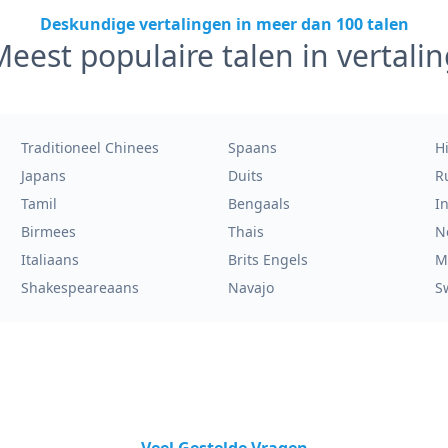
Deskundige vertalingen in meer dan 100 talen
eest populaire talen in vertalin
Traditioneel Chinees
Spaans
H
Japans
Duits
R
Tamil
Bengaals
I
Birmees
Thais
N
Italiaans
Brits Engels
M
Shakespeareaans
Navajo
S