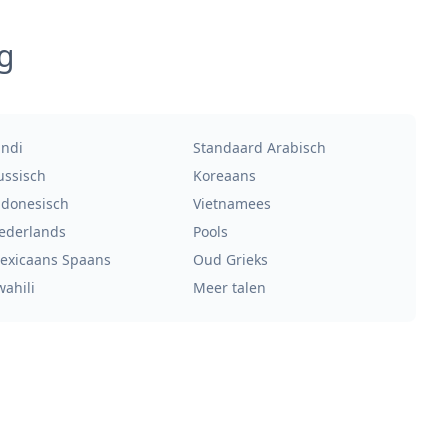
g
indi
Standaard Arabisch
ussisch
Koreaans
ndonesisch
Vietnamees
ederlands
Pools
exicaans Spaans
Oud Grieks
wahili
Meer talen