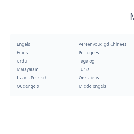
M
Engels
Vereenvoudigd Chinees
Frans
Portugees
Urdu
Tagalog
Malayalam
Turks
Iraans Perzisch
Oekraïens
Oudengels
Middelengels