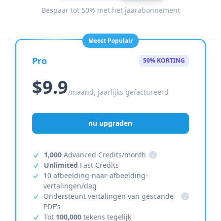
Bespaar tot 50% met het jaarabonnement
Meest Populair
Pro
50% KORTING
$9.9
/maand, jaarlijks gefactureerd
nu upgraden
1,000
Advanced Credits/month
i
Unlimited
Fast Credits
10 afbeelding-naar-afbeelding-
vertalingen/dag
Ondersteunt vertalingen van gescande
i
PDF's
Tot
100,000
tekens tegelijk