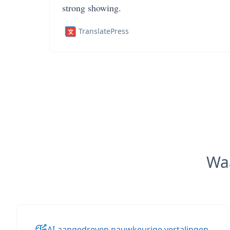
strong showing.
TranslatePress
Wa
AI-aangedreven nauwkeurige vertalingen