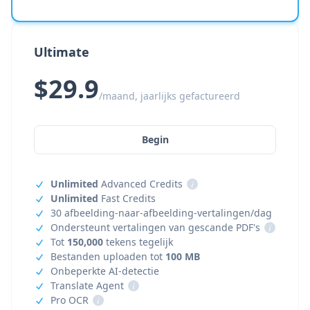
Ultimate
$29.9
/maand, jaarlijks gefactureerd
Begin
Unlimited
Advanced Credits
i
Unlimited
Fast Credits
30 afbeelding-naar-afbeelding-vertalingen/dag
Ondersteunt vertalingen van gescande PDF's
i
Tot
150,000
tekens tegelijk
Bestanden uploaden tot
100 MB
Onbeperkte AI-detectie
Translate Agent
i
Pro OCR
i