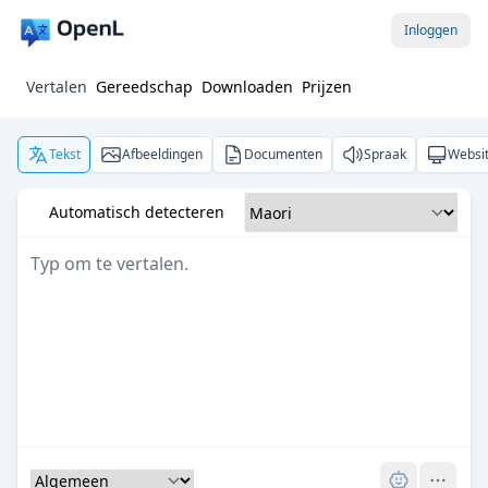
Inloggen
Vertalen
Gereedschap
Downloaden
Prijzen
Tekst
Afbeeldingen
Documenten
Spraak
Websi
Automatisch detecteren
Pro