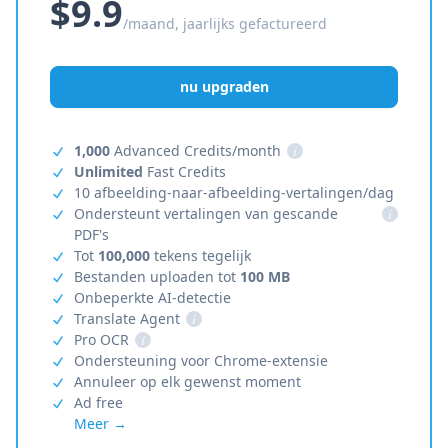
$9.9
/maand, jaarlijks gefactureerd
nu upgraden
1,000
Advanced Credits/month
i
Unlimited
Fast Credits
10 afbeelding-naar-afbeelding-vertalingen/dag
Ondersteunt vertalingen van gescande
i
PDF's
Tot
100,000
tekens tegelijk
Bestanden uploaden tot
100 MB
Onbeperkte AI-detectie
Translate Agent
i
Pro OCR
i
Ondersteuning voor Chrome-extensie
Annuleer op elk gewenst moment
Ad free
Meer →