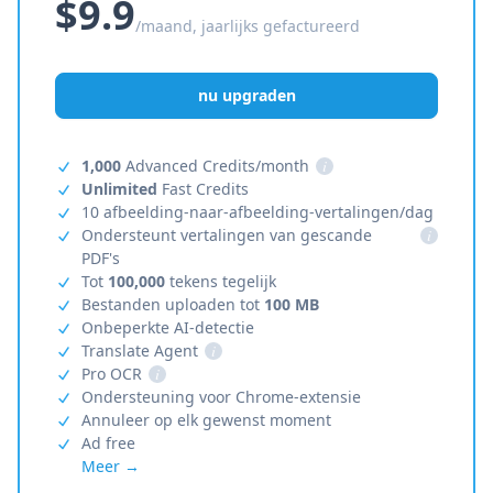
$9.9
/maand, jaarlijks gefactureerd
nu upgraden
1,000
Advanced Credits/month
i
Unlimited
Fast Credits
10 afbeelding-naar-afbeelding-vertalingen/dag
Ondersteunt vertalingen van gescande
i
PDF's
Tot
100,000
tekens tegelijk
Bestanden uploaden tot
100 MB
Onbeperkte AI-detectie
Translate Agent
i
Pro OCR
i
Ondersteuning voor Chrome-extensie
Annuleer op elk gewenst moment
Ad free
Meer →