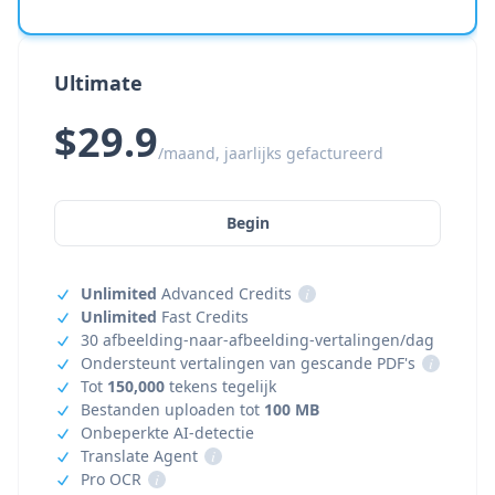
Ultimate
$29.9
/maand, jaarlijks gefactureerd
Begin
Unlimited
Advanced Credits
i
Unlimited
Fast Credits
30 afbeelding-naar-afbeelding-vertalingen/dag
Ondersteunt vertalingen van gescande PDF's
i
Tot
150,000
tekens tegelijk
Bestanden uploaden tot
100 MB
Onbeperkte AI-detectie
Translate Agent
i
Pro OCR
i