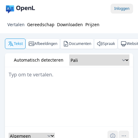
Inloggen
Vertalen
Gereedschap
Downloaden
Prijzen
Tekst
Afbeeldingen
Documenten
Spraak
Websi
Automatisch detecteren
Pro