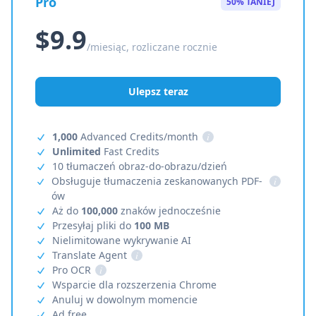
Pro
50% TANIEJ
$9.9
/miesiąc, rozliczane rocznie
Ulepsz teraz
1,000
Advanced Credits/month
i
Unlimited
Fast Credits
10 tłumaczeń obraz-do-obrazu/dzień
Obsługuje tłumaczenia zeskanowanych PDF-
i
ów
Aż do
100,000
znaków jednocześnie
Przesyłaj pliki do
100 MB
Nielimitowane wykrywanie AI
Translate Agent
i
Pro OCR
i
Wsparcie dla rozszerzenia Chrome
Anuluj w dowolnym momencie
Ad free