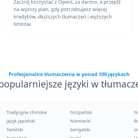
Zacznij korzystać z OpenL za darmo, a przejdź
na wyższy plan, gdy potrzebujesz więcej
kredytów, dłuższych tłumaczeń i wyższych
limitów.
Profesjonalne tłumaczenia w ponad 100 językach
popularniejsze języki w tłumacz
Tradycyjne chińskie
hiszpański
h
język japoński
Niemiecki
Ro
Tamilski
bengalski
i