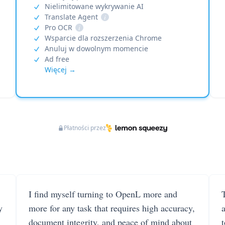
Nielimitowane wykrywanie AI
Translate Agent
i
Pro OCR
i
Wsparcie dla rozszerzenia Chrome
Anuluj w dowolnym momencie
Ad free
Więcej →
Płatności przez
I find myself turning to OpenL more and
T
y
more for any task that requires high accuracy,
document integrity, and peace of mind about