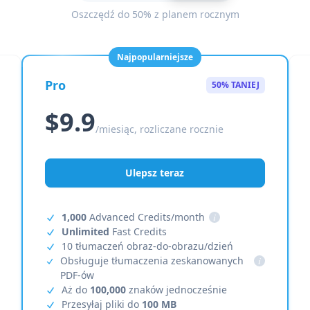
Oszczędź do 50% z planem rocznym
Najpopularniejsze
Pro
50% TANIEJ
$9.9
/miesiąc, rozliczane rocznie
Ulepsz teraz
1,000
Advanced Credits/month
i
Unlimited
Fast Credits
10 tłumaczeń obraz-do-obrazu/dzień
Obsługuje tłumaczenia zeskanowanych
i
PDF-ów
Aż do
100,000
znaków jednocześnie
Przesyłaj pliki do
100 MB