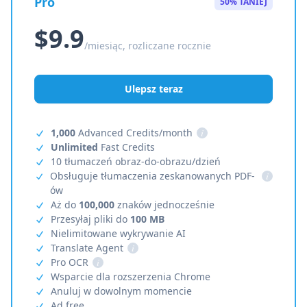
Pro
50% TANIEJ
$9.9
/miesiąc, rozliczane rocznie
Ulepsz teraz
1,000
Advanced Credits/month
i
Unlimited
Fast Credits
10 tłumaczeń obraz-do-obrazu/dzień
Obsługuje tłumaczenia zeskanowanych PDF-
i
ów
Aż do
100,000
znaków jednocześnie
Przesyłaj pliki do
100 MB
Nielimitowane wykrywanie AI
Translate Agent
i
Pro OCR
i
Wsparcie dla rozszerzenia Chrome
Anuluj w dowolnym momencie
Ad free