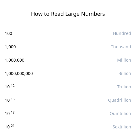
How to Read Large Numbers
100
Hundred
1,000
Thousand
1,000,000
Million
1,000,000,000
Billion
12
10
Trillion
15
10
Quadrillion
18
10
Quintillion
21
10
Sextillion