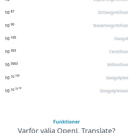
87
10
Octovigintillion
90
10
Novemvigintillion
100
10
Googol
303
10
Centillion
3003
10
Millinillion
100
10
10
Googolplex
100
10
10
10
Googolplexian
Funktioner
Varför välja OpenL Translate?