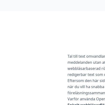
Tal till text omvandla
meddelanden utan att 
webbläsarbaserad röst
redigerbar text som 
Eftersom den här sid
när du vill ha snabba
föreläsningssammanfa
Varför använda OpenL 
Enkelt webbläsarflö