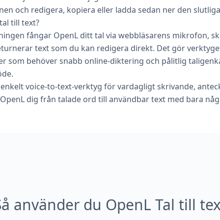
en och redigera, kopiera eller ladda sedan ner den slutliga
 till text?
ningen fångar OpenL ditt tal via webbläsarens mikrofon, skic
turnerar text som du kan redigera direkt. Det gör verktyget t
er som behöver snabb online-diktering och pålitlig taligenk
öde.
 enkelt voice-to-text-verktyg för vardagligt skrivande, ante
 OpenL dig från talade ord till användbar text med bara någr
Så använder du OpenL Tal till tex