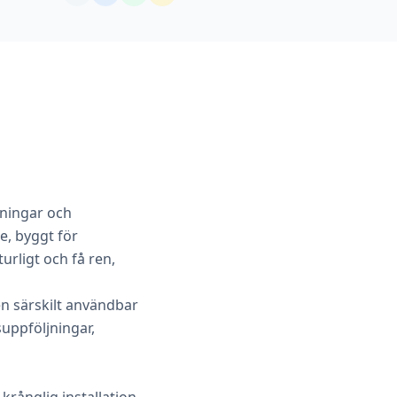
ckningar och
ne, byggt för
urligt och få ren,
n särskilt användbar
suppföljningar,
krånglig installation.