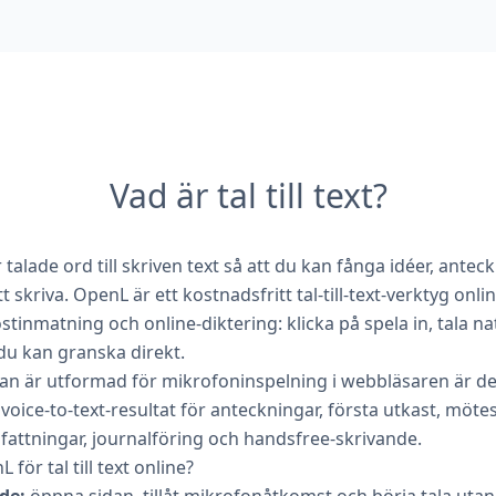
Vad är tal till text?
r talade ord till skriven text så att du kan fånga idéer, ante
skriva. OpenL är ett kostnadsfritt tal-till-text-verktyg onli
inmatning och online-diktering: klicka på spela in, tala nat
du kan granska direkt.
an är utformad för mikrofoninspelning i webbläsaren är de
 voice-to-text-resultat för anteckningar, första utkast, möte
ttningar, journalföring och handsfree-skrivande.
för tal till text online?
de:
öppna sidan, tillåt mikrofonåtkomst och börja tala utan 