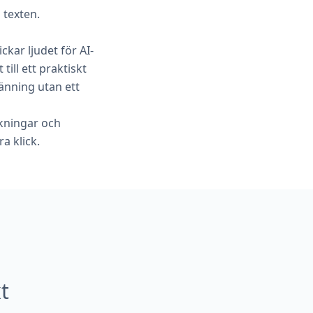
 texten.
kar ljudet för AI-
ill ett praktiskt
änning utan ett
ckningar och
a klick.
t