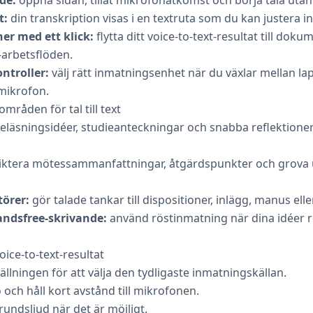
t:
din transkription visas i en textruta som du kan justera i
ner med ett klick:
flytta ditt voice-to-text-resultat till doku
-arbetsflöden.
ntroller:
välj rätt inmatningsenhet när du växlar mellan l
 mikrofon.
råden för tal till text
eläsningsidéer, studieanteckningar och snabba reflektion
iktera mötessammanfattningar, åtgärdspunkter och grova 
törer:
gör talade tankar till dispositioner, inlägg, manus eller
andsfree-skrivande:
använd röstinmatning när dina idéer r
oice-to-text-resultat
lningen för att välja den tydligaste inmatningskällan.
o och håll kort avstånd till mikrofonen.
undsljud när det är möjligt.