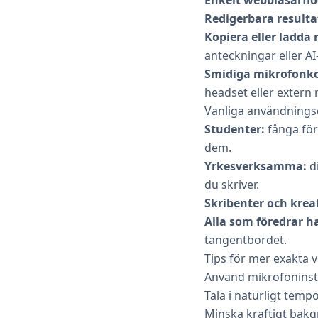
Redigerbara resulta
Kopiera eller ladda 
anteckningar eller AI
Smidiga mikrofonko
headset eller extern
Vanliga användningsom
Studenter:
fånga för
dem.
Yrkesverksamma:
d
du skriver.
Skribenter och krea
Alla som föredrar h
tangentbordet.
Tips för mer exakta v
Använd mikrofoninstäl
Tala i naturligt temp
Minska kraftigt bakgr