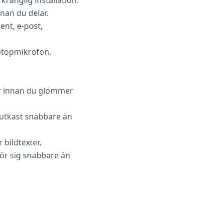
nnan du delar.
ment, e-post,
aptopmikrofon,
er innan du glömmer
utkast snabbare än
 bildtexter.
ör sig snabbare än