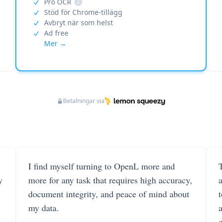
Pro OCR
i
Stöd för Chrome-tillägg
Avbryt när som helst
Ad free
Mer →
Betalningar via
I find myself turning to OpenL more and
T
y
more for any task that requires high accuracy,
document integrity, and peace of mind about
my data.