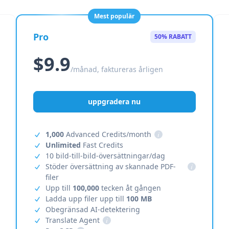
Mest populär
Pro
50% RABATT
$9.9
/månad, faktureras årligen
uppgradera nu
1,000
Advanced Credits/month
i
Unlimited
Fast Credits
10 bild-till-bild-översättningar/dag
Stöder översättning av skannade PDF-
i
filer
Upp till
100,000
tecken åt gången
Ladda upp filer upp till
100 MB
Obegränsad AI-detektering
Translate Agent
i