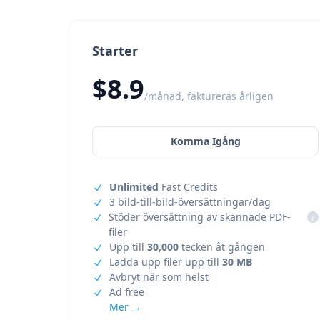
Starter
$8.9
/månad, faktureras årligen
Komma Igång
Unlimited
Fast Credits
3 bild-till-bild-översättningar/dag
Stöder översättning av skannade PDF-
i
filer
Upp till
30,000
tecken åt gången
Ladda upp filer upp till
30 MB
Avbryt när som helst
Ad free
Mer →