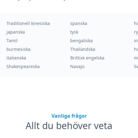
Traditionell kinesiska
spanska
h
japanska
tysk
r
Tamil
bengaliska
i
burmesiska
Thailändska
h
italienska
Brittisk engelska
m
Shakespeareska
Navajo
S
Vanliga frågor
Allt du behöver veta