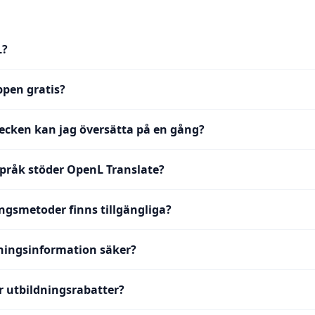
L?
ppen gratis?
cken kan jag översätta på en gång?
råk stöder OpenL Translate?
ingsmetoder finns tillgängliga?
ningsinformation säker?
r utbildningsrabatter?