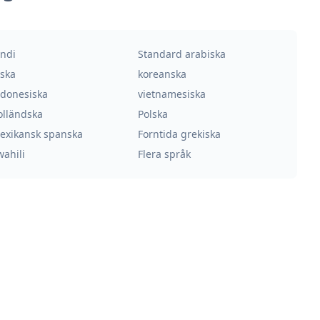
indi
Standard arabiska
yska
koreanska
ndonesiska
vietnamesiska
olländska
Polska
exikansk spanska
Forntida grekiska
wahili
Flera språk