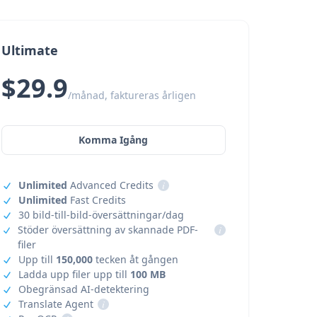
Ultimate
$29.9
/månad, faktureras årligen
Komma Igång
Unlimited
Advanced Credits
i
Unlimited
Fast Credits
30 bild-till-bild-översättningar/dag
Stöder översättning av skannade PDF-
i
filer
Upp till
150,000
tecken åt gången
Ladda upp filer upp till
100 MB
Obegränsad AI-detektering
Translate Agent
i