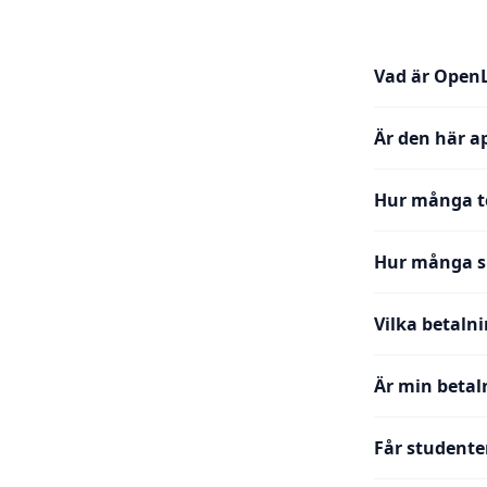
Vad är Open
Är den här a
Hur många te
Hur många sp
Vilka betaln
Är min betal
Får studente