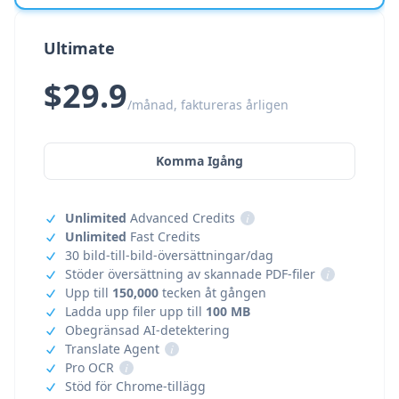
Ultimate
$29.9
/månad, faktureras årligen
Komma Igång
Unlimited
Advanced Credits
i
Unlimited
Fast Credits
30 bild-till-bild-översättningar/dag
Stöder översättning av skannade PDF-filer
i
Upp till
150,000
tecken åt gången
Ladda upp filer upp till
100 MB
Obegränsad AI-detektering
Translate Agent
i
Pro OCR
i
Stöd för Chrome-tillägg