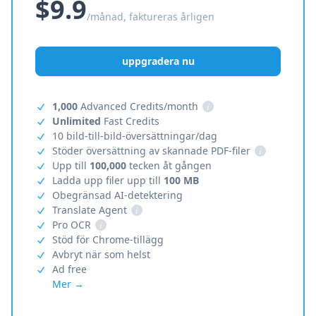
$9.9
/månad, faktureras årligen
uppgradera nu
1,000
Advanced Credits/month
i
Unlimited
Fast Credits
10 bild-till-bild-översättningar/dag
Stöder översättning av skannade PDF-filer
i
Upp till
100,000
tecken åt gången
Ladda upp filer upp till
100 MB
Obegränsad AI-detektering
Translate Agent
i
Pro OCR
i
Stöd för Chrome-tillägg
Avbryt när som helst
Ad free
Mer →