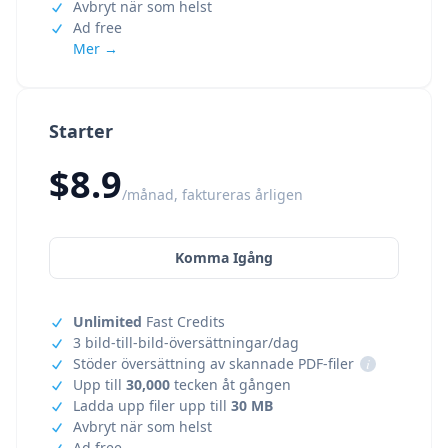
Avbryt när som helst
Ad free
Mer →
Starter
$8.9
/månad, faktureras årligen
Komma Igång
Unlimited
Fast Credits
3 bild-till-bild-översättningar/dag
Stöder översättning av skannade PDF-filer
i
Upp till
30,000
tecken åt gången
Ladda upp filer upp till
30 MB
Avbryt när som helst
Ad free