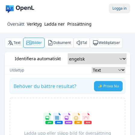
Logga in
Översätt
Verktyg
Ladda ner
Prissättning
Text
Bilder
Dokument
Tal
Webbplatser
Identifiera automatiskt
Utdattyp
Behöver du bättre resultat?
✨ Prova Nu
Ladda upp eller släpp bild för översättning