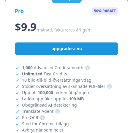
Pro
50% RABATT
$9.9
/månad, faktureras årligen
uppgradera nu
1,000
Advanced Credits/month
i
Unlimited
Fast Credits
10 bild-till-bild-översättningar/dag
Stöder översättning av skannade PDF-filer
i
Upp till
100,000
tecken åt gången
Ladda upp filer upp till
100 MB
Obegränsad AI-detektering
Translate Agent
i
Pro OCR
i
Stöd för Chrome-tillägg
Avbryt när som helst