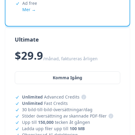
Ad free
Mer →
Ultimate
$29.9
/månad, faktureras årligen
Komma Igång
Unlimited
Advanced Credits
i
Unlimited
Fast Credits
30 bild-till-bild-översättningar/dag
Stöder översättning av skannade PDF-filer
i
Upp till
150,000
tecken åt gången
Ladda upp filer upp till
100 MB
Obegränsad AI-detektering