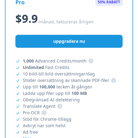
Pro
50% RABATT
$9.9
/månad, faktureras årligen
uppgradera nu
1,000
Advanced Credits/month
i
Unlimited
Fast Credits
10 bild-till-bild-översättningar/dag
Stöder översättning av skannade PDF-filer
i
Upp till
100,000
tecken åt gången
Ladda upp filer upp till
100 MB
Obegränsad AI-detektering
Translate Agent
i
Pro OCR
i
Stöd för Chrome-tillägg
Avbryt när som helst
Ad free