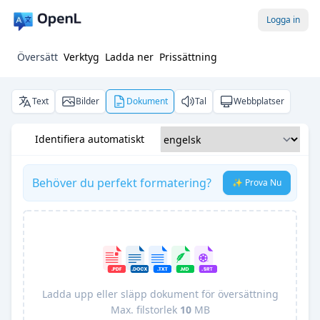
Logga in
Översätt
Verktyg
Ladda ner
Prissättning
Text
Bilder
Dokument
Tal
Webbplatser
Identifiera automatiskt
Behöver du perfekt formatering?
✨ Prova Nu
Ladda upp eller släpp dokument för översättning
Max. filstorlek
10
MB