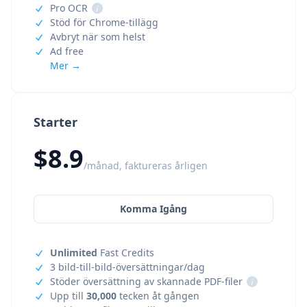
Pro OCR
i
Stöd för Chrome-tillägg
Avbryt när som helst
Ad free
Mer →
Starter
$8.9
/månad, faktureras årligen
Komma Igång
Unlimited
Fast Credits
3 bild-till-bild-översättningar/dag
Stöder översättning av skannade PDF-filer
i
Upp till
30,000
tecken åt gången