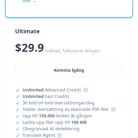
Mer →
Ultimate
$29.9
/månad, faktureras årligen
Komma Igång
Unlimited
Advanced Credits
i
Unlimited
Fast Credits
30 bild-till-bild-översättningar/dag
Stöder översättning av skannade PDF-filer
i
Upp till
150,000
tecken åt gången
Ladda upp filer upp till
100 MB
Obegränsad AI-detektering
Translate Agent
i