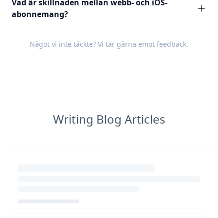
Vad är skillnaden mellan webb- och iOS-
abonnemang?
Något vi inte täckte? Vi tar gärna emot
feedback
.
Writing Blog Articles