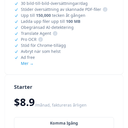
30 bild-till-bild-översättningar/dag
Stöder översättning av skannade PDF-filer
i
Upp till
150,000
tecken åt gången
Ladda upp filer upp till
100 MB
Obegränsad AI-detektering
Translate Agent
i
Pro OCR
i
Stöd för Chrome-tillägg
Avbryt när som helst
Ad free
Mer →
Starter
$8.9
/månad, faktureras årligen
Komma Igång