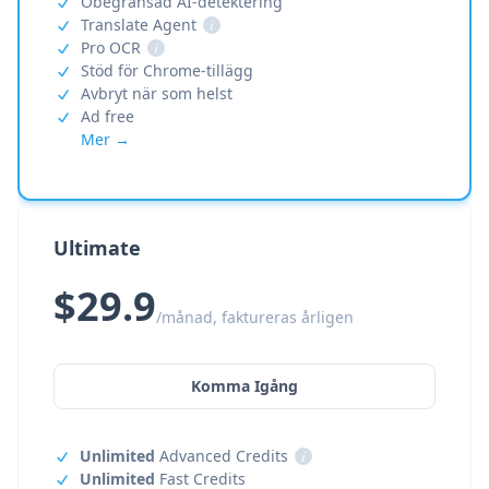
Obegränsad AI-detektering
Translate Agent
i
Pro OCR
i
Stöd för Chrome-tillägg
Avbryt när som helst
Ad free
Mer →
Ultimate
$29.9
/månad, faktureras årligen
Komma Igång
Unlimited
Advanced Credits
i
Unlimited
Fast Credits