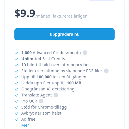
$9.9
/månad, faktureras årligen
uppgradera nu
1,000
Advanced Credits/month
i
Unlimited
Fast Credits
10 bild-till-bild-översättningar/dag
Stöder översättning av skannade PDF-filer
i
Upp till
100,000
tecken åt gången
Ladda upp filer upp till
100 MB
Obegränsad AI-detektering
Translate Agent
i
Pro OCR
i
Stöd för Chrome-tillägg
Avbryt när som helst
Ad free
Mer →