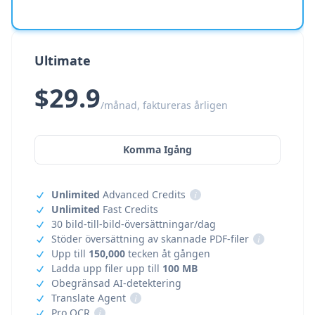
Ultimate
$29.9
/månad, faktureras årligen
Komma Igång
Unlimited
Advanced Credits
i
Unlimited
Fast Credits
30 bild-till-bild-översättningar/dag
Stöder översättning av skannade PDF-filer
i
Upp till
150,000
tecken åt gången
Ladda upp filer upp till
100 MB
Obegränsad AI-detektering
Translate Agent
i
Pro OCR
i