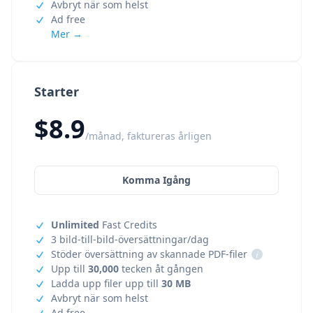
Avbryt när som helst
Ad free
Mer →
Starter
$8.9
/månad, faktureras årligen
Komma Igång
Unlimited
Fast Credits
3 bild-till-bild-översättningar/dag
Stöder översättning av skannade PDF-filer
i
Upp till
30,000
tecken åt gången
Ladda upp filer upp till
30 MB
Avbryt när som helst
Ad free