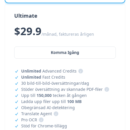
Ultimate
$29.9
/månad, faktureras årligen
Komma Igång
Unlimited
Advanced Credits
i
Unlimited
Fast Credits
30 bild-till-bild-översättningar/dag
Stöder översättning av skannade PDF-filer
i
Upp till
150,000
tecken åt gången
Ladda upp filer upp till
100 MB
Obegränsad AI-detektering
Translate Agent
i
Pro OCR
i
Stöd för Chrome-tillägg