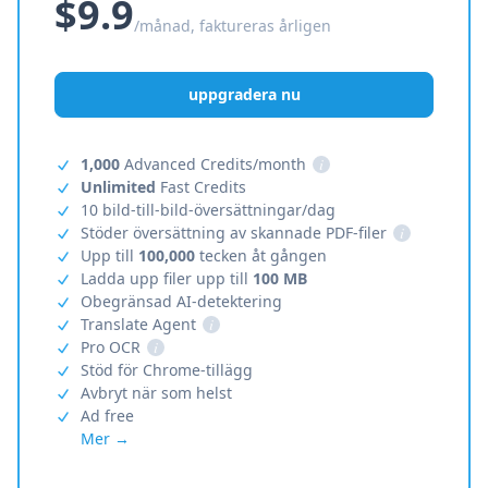
$9.9
/månad, faktureras årligen
uppgradera nu
1,000
Advanced Credits/month
i
Unlimited
Fast Credits
10 bild-till-bild-översättningar/dag
Stöder översättning av skannade PDF-filer
i
Upp till
100,000
tecken åt gången
Ladda upp filer upp till
100 MB
Obegränsad AI-detektering
Translate Agent
i
Pro OCR
i
Stöd för Chrome-tillägg
Avbryt när som helst
Ad free
Mer →