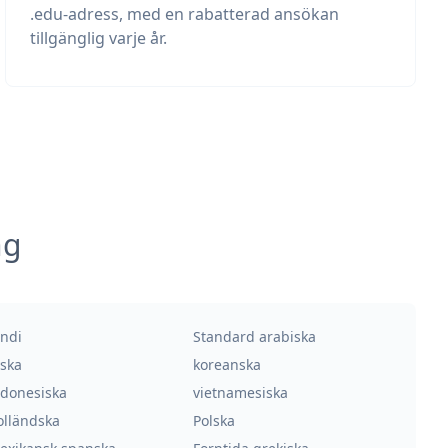
.edu-adress, med en rabatterad ansökan
tillgänglig varje år.
ng
indi
Standard arabiska
yska
koreanska
ndonesiska
vietnamesiska
olländska
Polska