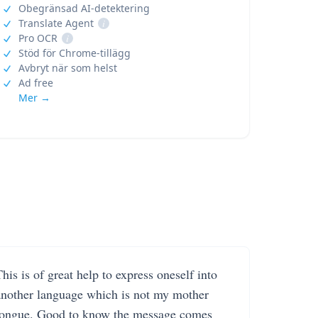
Obegränsad AI-detektering
Translate Agent
i
Pro OCR
i
Stöd för Chrome-tillägg
Avbryt när som helst
Ad free
Mer →
his is of great help to express oneself into
another language which is not my mother
tongue. Good to know the message comes