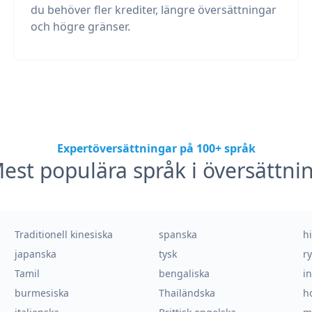
du behöver fler krediter, längre översättningar
och högre gränser.
Expertöversättningar på 100+ språk
est populära språk i översättni
Traditionell kinesiska
spanska
h
japanska
tysk
r
Tamil
bengaliska
i
burmesiska
Thailändska
h