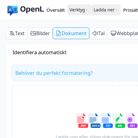
Översätt
Verktyg
Ladda ner
Prissät
Text
Bilder
Dokument
Tal
Webbpla
Identifiera automatiskt
Behöver du perfekt formatering?
Ladda upp eller släpp dokument för öv