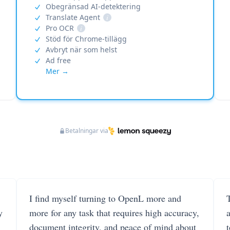
Obegränsad AI-detektering
Translate Agent
i
Pro OCR
i
Stöd för Chrome-tillägg
Avbryt när som helst
Ad free
Mer →
Betalningar via
I find myself turning to OpenL more and
T
y
more for any task that requires high accuracy,
document integrity, and peace of mind about