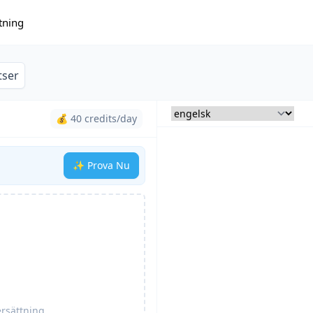
tning
tser
💰 40 credits/day
✨ Prova Nu
ersättning