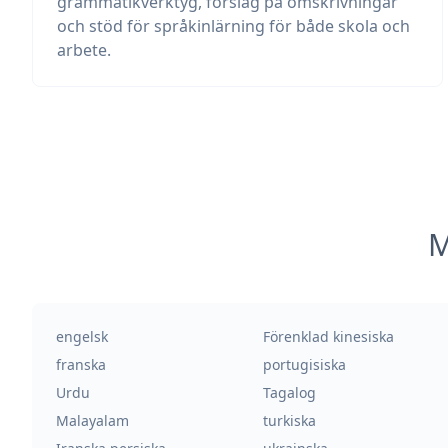
grammatikverktyg, förslag på omskrivningar
och stöd för språkinlärning för både skola och
arbete.
M
engelsk
Förenklad kinesiska
franska
portugisiska
Urdu
Tagalog
Malayalam
turkiska