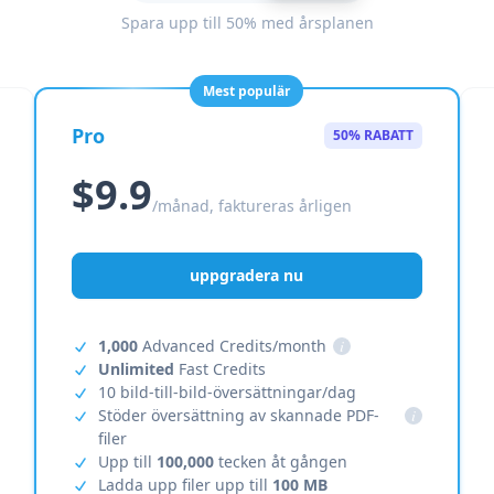
Spara upp till 50% med årsplanen
Mest populär
Pro
50% RABATT
$9.9
/månad, faktureras årligen
uppgradera nu
1,000
Advanced Credits/month
i
Unlimited
Fast Credits
10 bild-till-bild-översättningar/dag
Stöder översättning av skannade PDF-
i
filer
Upp till
100,000
tecken åt gången
Ladda upp filer upp till
100 MB