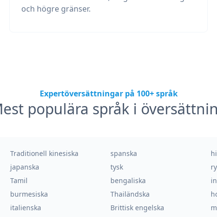
och högre gränser.
Expertöversättningar på 100+ språk
est populära språk i översättni
Traditionell kinesiska
spanska
h
japanska
tysk
r
Tamil
bengaliska
i
burmesiska
Thailändska
h
italienska
Brittisk engelska
m