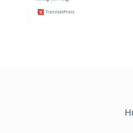
TranslatePress
H