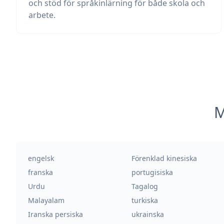
och stöd för språkinlärning för både skola och
arbete.
M
engelsk
Förenklad kinesiska
franska
portugisiska
Urdu
Tagalog
Malayalam
turkiska
Iranska persiska
ukrainska