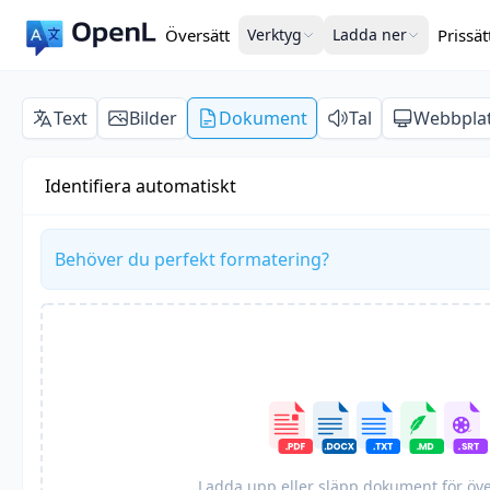
Översätt
Verktyg
Ladda ner
Prissät
Text
Bilder
Dokument
Tal
Webbpla
Identifiera automatiskt
Behöver du perfekt formatering?
Ladda upp eller släpp dokument för öv