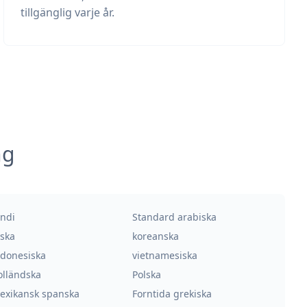
tillgänglig varje år.
ng
indi
Standard arabiska
yska
koreanska
ndonesiska
vietnamesiska
olländska
Polska
exikansk spanska
Forntida grekiska