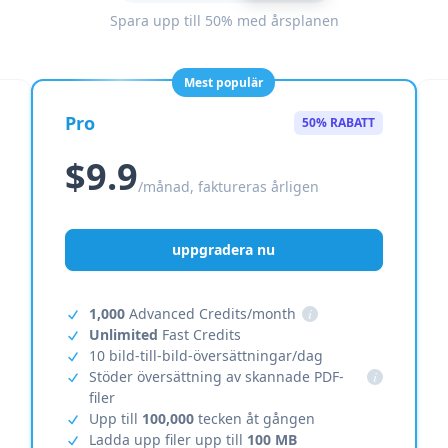
Spara upp till 50% med årsplanen
Mest populär
Pro
50% RABATT
$9.9
/månad, faktureras årligen
uppgradera nu
1,000
Advanced Credits/month
i
Unlimited
Fast Credits
10 bild-till-bild-översättningar/dag
Stöder översättning av skannade PDF-
i
filer
Upp till
100,000
tecken åt gången
Ladda upp filer upp till
100 MB