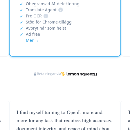
Obegränsad AI-detektering
Translate Agent
i
Pro OCR
i
Stöd för Chrome-tillägg
Avbryt när som helst
Ad free
Mer →
Betalningar via
I find myself turning to OpenL more and
T
y
more for any task that requires high accuracy,
document integrity, and peace of mind about