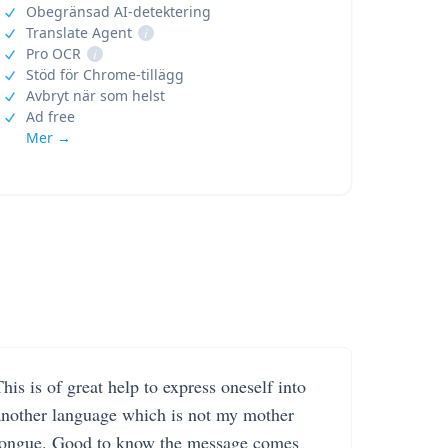
Obegränsad AI-detektering
Translate Agent
i
Pro OCR
i
Stöd för Chrome-tillägg
Avbryt när som helst
Ad free
Mer →
his is of great help to express oneself into
another language which is not my mother
tongue. Good to know the message comes