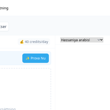
tning
tser
💰 40 credits/day
✨ Prova Nu
ersättning