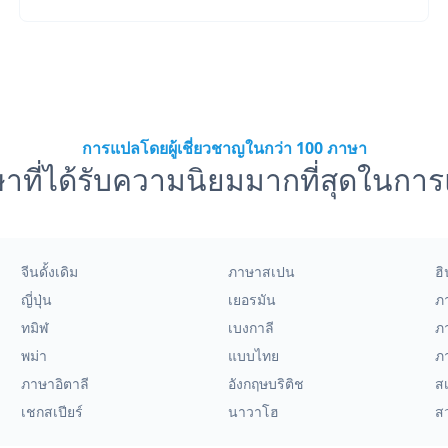
การแปลโดยผู้เชี่ยวชาญในกว่า 100 ภาษา
าที่ได้รับความนิยมมากที่สุดในกา
จีนดั้งเดิม
ภาษาสเปน
ฮิ
ญี่ปุ่น
เยอรมัน
ภ
ทมิฬ
เบงกาลี
ภ
พม่า
แบบไทย
ภ
ภาษาอิตาลี
อังกฤษบริติช
สเ
เชกสเปียร์
นาวาโฮ
สว