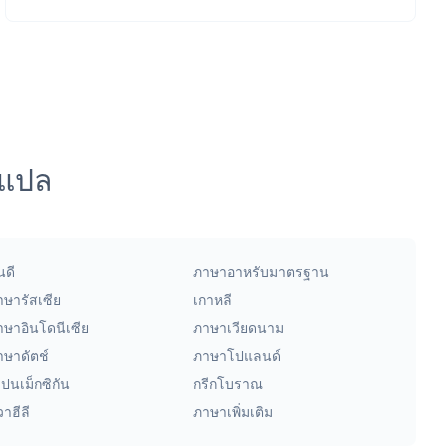
รแปล
นดี
ภาษาอาหรับมาตรฐาน
าษารัสเซีย
เกาหลี
าษาอินโดนีเซีย
ภาษาเวียดนาม
าษาดัตช์
ภาษาโปแลนด์
ปนเม็กซิกัน
กรีกโบราณ
าฮีลี
ภาษาเพิ่มเติม