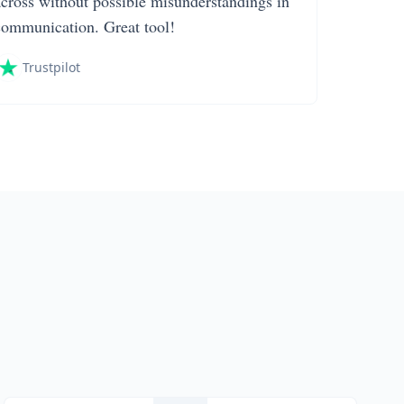
across without possible misunderstandings in
communication. Great tool!
Trustpilot