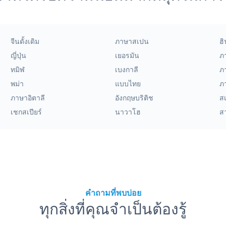
จีนดั้งเดิม
ภาษาสเปน
ฮิ
ญี่ปุ่น
เยอรมัน
ภ
ทมิฬ
เบงกาลี
ภ
พม่า
แบบไทย
ภ
ภาษาอิตาลี
อังกฤษบริติช
สเ
เชกสเปียร์
นาวาโฮ
สว
คำถามที่พบบ่อย
ทุกสิ่งที่คุณจำเป็นต้องรู้