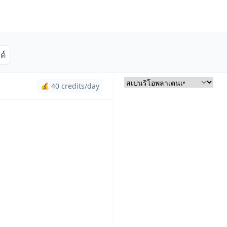
ต์
💰 40 credits/day