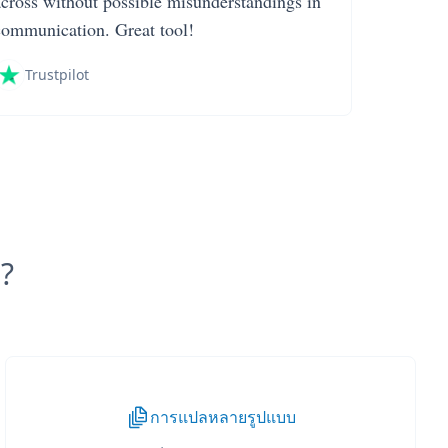
across without possible misunderstandings in
communication. Great tool!
Trustpilot
?
การแปลหลายรูปแบบ