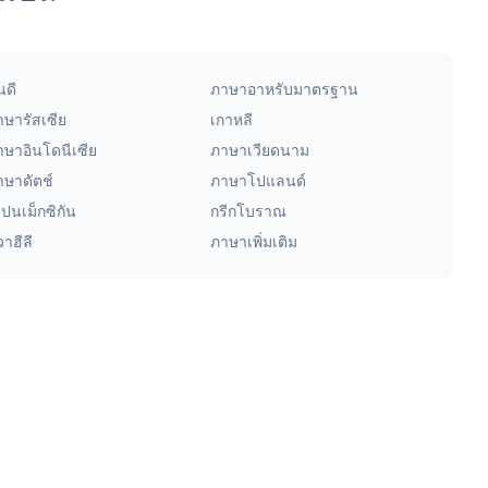
นดี
ภาษาอาหรับมาตรฐาน
าษารัสเซีย
เกาหลี
าษาอินโดนีเซีย
ภาษาเวียดนาม
าษาดัตช์
ภาษาโปแลนด์
ปนเม็กซิกัน
กรีกโบราณ
าฮีลี
ภาษาเพิ่มเติม